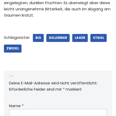
eingelegten, dunklen Früchten. Es überwiegt aber diese
leicht unangenehme Bitterkeit, die auch im Abgang am
Gaumen kratzt.
Schlagwörter:
BIO
KELLERBIER
LAGER
STIEGL
ZWICKL
Schreibe einen Kommentar
Deine E-Mail-Adresse wird nicht veröffentlicht.
Erforderliche Felder sind mit
*
markiert
Name
*