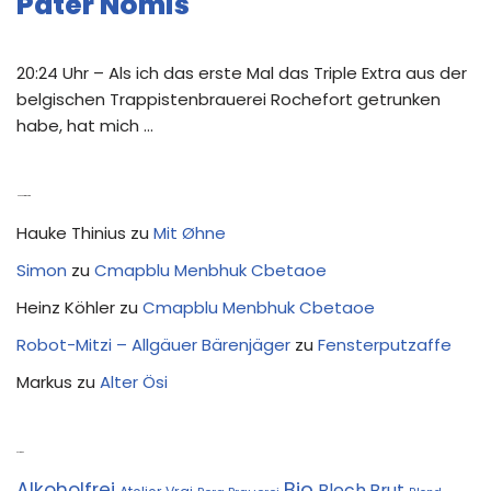
Pater Nomis
20:24 Uhr – Als ich das erste Mal das Triple Extra aus der
belgischen Trappistenbrauerei Rochefort getrunken
habe, hat mich …
Neue Kommentare
Hauke Thinius
zu
Mit Øhne
Simon
zu
Cmapblu Menbhuk Cbetaoe
Heinz Köhler
zu
Cmapblu Menbhuk Cbetaoe
Robot-Mitzi – Allgäuer Bärenjäger
zu
Fensterputzaffe
Markus
zu
Alter Ösi
Kostprobe
Bio
Alkoholfrei
Blech.Brut