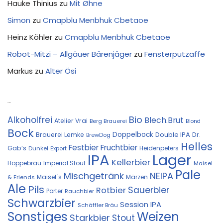
Hauke Thinius
zu
Mit Øhne
Simon
zu
Cmapblu Menbhuk Cbetaoe
Heinz Köhler
zu
Cmapblu Menbhuk Cbetaoe
Robot-Mitzi – Allgäuer Bärenjäger
zu
Fensterputzaffe
Markus
zu
Alter Ösi
Kostprobe
Bio
Alkoholfrei
Blech.Brut
Atelier Vrai
Berg Brauerei
Blond
Bock
Doppelbock
Double IPA
Brauerei Lemke
Dr.
BrewDog
Helles
Festbier
Fruchtbier
Gab‘s
Heidenpeters
Dunkel
Export
IPA
Lager
Kellerbier
Hoppebräu
Imperial Stout
Maisel
Pale
Mischgetränk
NEIPA
Maisel´s
Märzen
& Friends
Ale
Pils
Sauerbier
Rotbier
Porter
Rauchbier
Schwarzbier
Session IPA
Schäffler Bräu
Sonstiges
Weizen
Starkbier
Stout