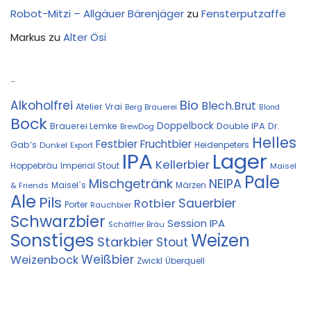
Robot-Mitzi – Allgäuer Bärenjäger
zu
Fensterputzaffe
Markus
zu
Alter Ösi
Kostprobe
Bio
Alkoholfrei
Blech.Brut
Atelier Vrai
Berg Brauerei
Blond
Bock
Doppelbock
Double IPA
Brauerei Lemke
Dr.
BrewDog
Helles
Festbier
Fruchtbier
Gab‘s
Heidenpeters
Dunkel
Export
IPA
Lager
Kellerbier
Hoppebräu
Imperial Stout
Maisel
Pale
Mischgetränk
NEIPA
Maisel´s
Märzen
& Friends
Ale
Pils
Sauerbier
Rotbier
Porter
Rauchbier
Schwarzbier
Session IPA
Schäffler Bräu
Sonstiges
Weizen
Starkbier
Stout
Weißbier
Weizenbock
Zwickl
Überquell