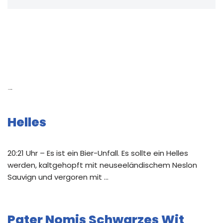
Neue Beiträge
Helles
20:21 Uhr – Es ist ein Bier-Unfall. Es sollte ein Helles
werden, kaltgehopft mit neuseeländischem Neslon
Sauvign und vergoren mit …
Pater Nomis Schwarzes Wit