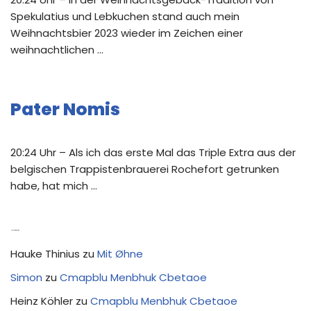
Spekulatius und Lebkuchen stand auch mein
Weihnachtsbier 2023 wieder im Zeichen einer
weihnachtlichen …
Pater Nomis
20:24 Uhr – Als ich das erste Mal das Triple Extra aus der
belgischen Trappistenbrauerei Rochefort getrunken
habe, hat mich …
Neue Kommentare
Hauke Thinius
zu
Mit Øhne
Simon
zu
Cmapblu Menbhuk Cbetaoe
Heinz Köhler
zu
Cmapblu Menbhuk Cbetaoe