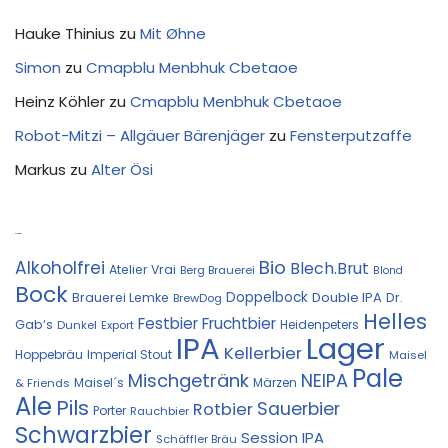
Hauke Thinius
zu
Mit Øhne
Simon
zu
Cmapblu Menbhuk Cbetaoe
Heinz Köhler
zu
Cmapblu Menbhuk Cbetaoe
Robot-Mitzi – Allgäuer Bärenjäger
zu
Fensterputzaffe
Markus
zu
Alter Ösi
Kostprobe
Bio
Alkoholfrei
Blech.Brut
Atelier Vrai
Berg Brauerei
Blond
Bock
Doppelbock
Double IPA
Brauerei Lemke
Dr.
BrewDog
Helles
Festbier
Fruchtbier
Gab‘s
Heidenpeters
Dunkel
Export
IPA
Lager
Kellerbier
Hoppebräu
Imperial Stout
Maisel
Pale
Mischgetränk
NEIPA
Maisel´s
Märzen
& Friends
Ale
Pils
Sauerbier
Rotbier
Porter
Rauchbier
Schwarzbier
Session IPA
Schäffler Bräu