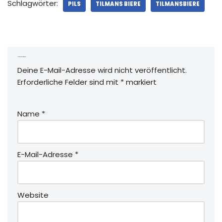
Schlagwörter:
PILS
TILMANS BIERE
TILMANSBIERE
Schreibe einen Kommentar
Deine E-Mail-Adresse wird nicht veröffentlicht.
Erforderliche Felder sind mit
*
markiert
Name
*
E-Mail-Adresse
*
Website