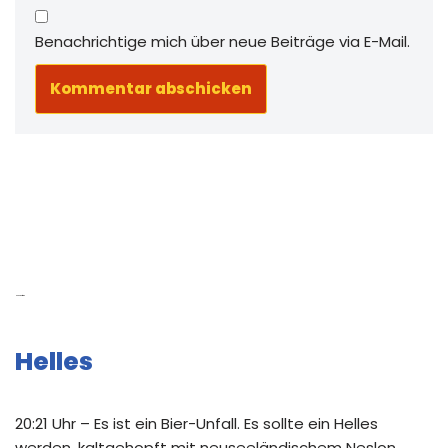
Benachrichtige mich über neue Beiträge via E-Mail.
Neue Beiträge
Helles
20:21 Uhr – Es ist ein Bier-Unfall. Es sollte ein Helles
werden, kaltgehopft mit neuseeländischem Neslon