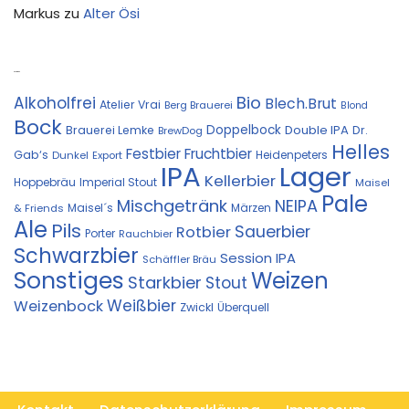
Markus
zu
Alter Ösi
Kostprobe
Bio
Alkoholfrei
Blech.Brut
Atelier Vrai
Berg Brauerei
Blond
Bock
Doppelbock
Double IPA
Brauerei Lemke
Dr.
BrewDog
Helles
Festbier
Fruchtbier
Gab‘s
Heidenpeters
Dunkel
Export
IPA
Lager
Kellerbier
Hoppebräu
Imperial Stout
Maisel
Pale
Mischgetränk
NEIPA
Maisel´s
Märzen
& Friends
Ale
Pils
Sauerbier
Rotbier
Porter
Rauchbier
Schwarzbier
Session IPA
Schäffler Bräu
Sonstiges
Weizen
Starkbier
Stout
Weißbier
Weizenbock
Zwickl
Überquell