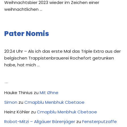
Weihnachtsbier 2023 wieder im Zeichen einer
weihnachtlichen …
Pater Nomis
20:24 Uhr – Als ich das erste Mal das Triple Extra aus der
belgischen Trappistenbrauerei Rochefort getrunken
habe, hat mich …
Neue Kommentare
Hauke Thinius
zu
Mit Øhne
Simon
zu
Cmapblu Menbhuk Cbetaoe
Heinz Köhler
zu
Cmapblu Menbhuk Cbetaoe
Robot-Mitzi – Allgäuer Bärenjäger
zu
Fensterputzaffe