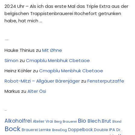
20:24 Uhr – Als ich das erste Mal das Triple Extra aus der
belgischen Trappistenbrauerei Rochefort getrunken
habe, hat mich …
Neue Kommentare
Hauke Thinius
zu
Mit Øhne
Simon
zu
Cmapblu Menbhuk Cbetaoe
Heinz Köhler
zu
Cmapblu Menbhuk Cbetaoe
Robot-Mitzi – Allgäuer Bärenjäger
zu
Fensterputzaffe
Markus
zu
Alter Ösi
Kostprobe
Bio
Alkoholfrei
Blech.Brut
Atelier Vrai
Berg Brauerei
Blond
Bock
Doppelbock
Double IPA
Brauerei Lemke
Dr.
BrewDog