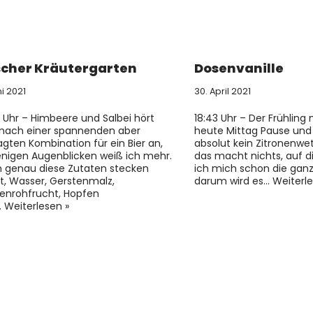
scher Kräutergarten
Dosenvanille
ni 2021
30. April 2021
0 Uhr – Himbeere und Salbei hört
18:43 Uhr – Der Frühling
 nach einer spannenden aber
heute Mittag Pause und 
gten Kombination für ein Bier an,
absolut kein Zitronenwe
enigen Augenblicken weiß ich mehr.
das macht nichts, auf di
 genau diese Zutaten stecken
ich mich schon die ga
t, Wasser, Gerstenmalz,
darum wird es…
Weiterle
enrohfrucht, Hopfen
…
Weiterlesen »