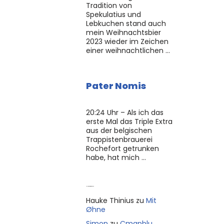
Tradition von
Spekulatius und
Lebkuchen stand auch
mein Weihnachtsbier
2023 wieder im Zeichen
einer weihnachtlichen …
Pater Nomis
20:24 Uhr – Als ich das
erste Mal das Triple Extra
aus der belgischen
Trappistenbrauerei
Rochefort getrunken
habe, hat mich …
Neue Kommentare
Hauke Thinius
zu
Mit
Øhne
Simon
zu
Cmapblu