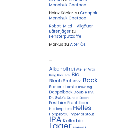
Menbhuk Cbetaoe
Heinz Köhler
zu
Cmapblu
Menbhuk Cbetaoe
Robot-Mitzi – Allgäuer
Bärenjäger
zu
Fensterputzaffe
Markus
zu
Alter Ösi
Kostprobe
Alkoholfrei
Atelier Vrai
Bio
Berg Brauerei
Bock
Blech.Brut
Blond
Brauerei Lemke
BrewDog
Doppelbock
Double IPA
Dr. Gab‘s
Dunkel
Export
Festbier
Fruchtbier
Helles
Heidenpeters
Hoppebräu
Imperial Stout
IPA
Kellerbier
Lager
Maisel &