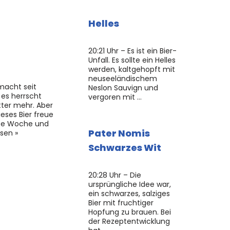
Helles
20:21 Uhr – Es ist ein Bier-
Unfall. Es sollte ein Helles
werden, kaltgehopft mit
neuseeländischem
 macht seit
Neslon Sauvign und
es herrscht
vergoren mit …
tter mehr. Aber
eses Bier freue
nze Woche und
Pater Nomis
sen »
Schwarzes Wit
20:28 Uhr – Die
ursprüngliche Idee war,
ein schwarzes, salziges
Bier mit fruchtiger
Hopfung zu brauen. Bei
der Rezeptentwicklung