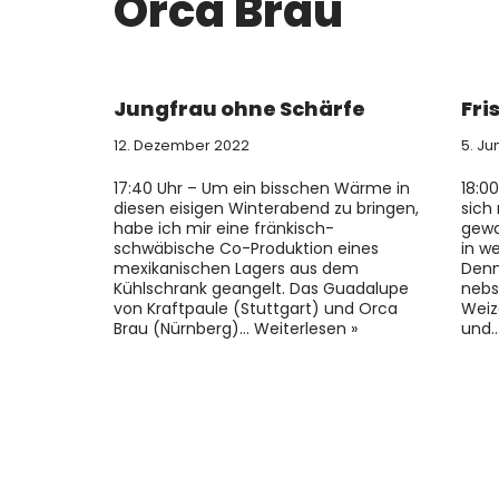
Orca Brau
Jungfrau ohne Schärfe
Fri
12. Dezember 2022
5. Ju
17:40 Uhr – Um ein bisschen Wärme in
18:0
diesen eisigen Winterabend zu bringen,
sich
habe ich mir eine fränkisch-
gewa
schwäbische Co-Produktion eines
in w
mexikanischen Lagers aus dem
Denn
Kühlschrank geangelt. Das Guadalupe
nebs
von Kraftpaule (Stuttgart) und Orca
Weiz
Brau (Nürnberg)…
Weiterlesen »
und