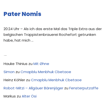
Pater Nomis
20:24 Uhr – Als ich das erste Mal das Triple Extra aus der
belgischen Trappistenbrauerei Rochefort getrunken
habe, hat mich …
Neue Kommentare
Hauke Thinius
zu
Mit Øhne
Simon
zu
Cmapblu Menbhuk Cbetaoe
Heinz Köhler
zu
Cmapblu Menbhuk Cbetaoe
Robot-Mitzi – Allgäuer Bärenjäger
zu
Fensterputzaffe
Markus
zu
Alter Ösi