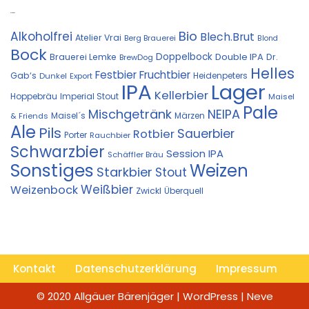
Kostprobe
Bio
Alkoholfrei
Blech.Brut
Atelier Vrai
Berg Brauerei
Blond
Bock
Doppelbock
Double IPA
Brauerei Lemke
Dr.
BrewDog
Helles
Festbier
Fruchtbier
Gab‘s
Heidenpeters
Dunkel
Export
IPA
Lager
Kellerbier
Hoppebräu
Imperial Stout
Maisel
Pale
Mischgetränk
NEIPA
Maisel´s
Märzen
& Friends
Ale
Pils
Sauerbier
Rotbier
Porter
Rauchbier
Schwarzbier
Session IPA
Schäffler Bräu
Sonstiges
Weizen
Starkbier
Stout
Weißbier
Weizenbock
Zwickl
Überquell
Kontakt
Datenschutzerklärung
Impressum
© 2020 Allgäuer Bärenjäger | WordPress | Neve