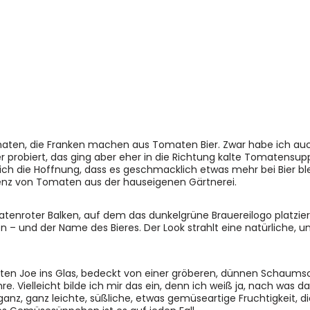
maten, die Franken machen aus Tomaten Bier. Zwar habe ich auc
 probiert, das ging aber eher in die Richtung kalte Tomatensup
ch die Hoffnung, dass es geschmacklich etwas mehr bei Bier blei
z von Tomaten aus der hauseigenen Gärtnerei.
tenroter Balken, auf dem das dunkelgrüne Brauereilogo platziert
 – und der Name des Bieres. Der Look strahlt eine natürliche, 
aten Joe ins Glas, bedeckt von einer gröberen, dünnen Schaumsc
hre. Vielleicht bilde ich mir das ein, denn ich weiß ja, nach was da
ganz, ganz leichte, süßliche, etwas gemüseartige Fruchtigkeit, 