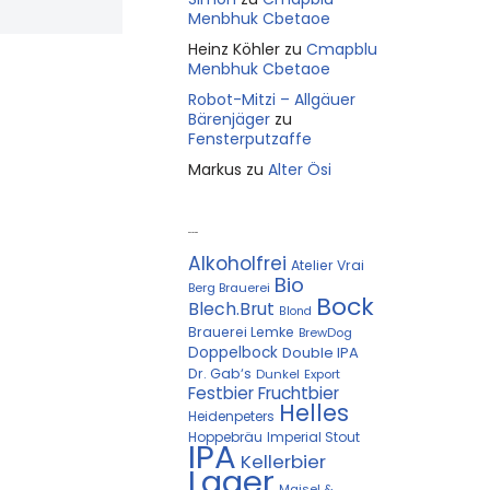
Menbhuk Cbetaoe
Heinz Köhler
zu
Cmapblu
Menbhuk Cbetaoe
Robot-Mitzi – Allgäuer
Bärenjäger
zu
Fensterputzaffe
Markus
zu
Alter Ösi
Kostprobe
Alkoholfrei
Atelier Vrai
Bio
Berg Brauerei
Bock
Blech.Brut
Blond
Brauerei Lemke
BrewDog
Doppelbock
Double IPA
Dr. Gab‘s
Dunkel
Export
Festbier
Fruchtbier
Helles
Heidenpeters
Hoppebräu
Imperial Stout
IPA
Kellerbier
Lager
Maisel &