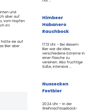
hat …
Kanten und
ch aber auf
Himbeer
erb, vom Hopfen
Habanero
ich im
Rauchbock
 hätte sie auf
17:13 Uhr – Bei diesem
s Bier aber
Bier war die Idee,
verschiedene Extreme in
einer Flasche zu
vereinen. Also fruchtige
Süße, intensive …
Nussecken
Festbier
20:24 Uhr – In der
Weihnachtsgebäck-