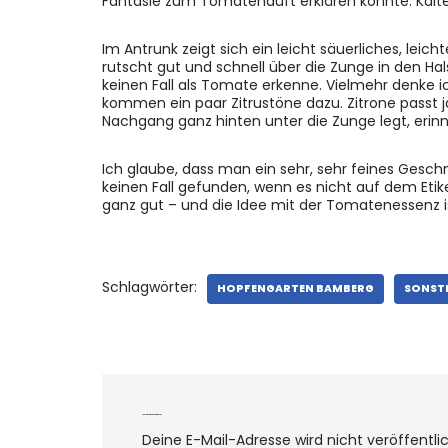
Fantasie zum Tomatenduft erklären könnte. Kalte
Im Antrunk zeigt sich ein leicht säuerliches, leic
rutscht gut und schnell über die Zunge in den H
keinen Fall als Tomate erkenne. Vielmehr denke ic
kommen ein paar Zitrustöne dazu. Zitrone passt ja
Nachgang ganz hinten unter die Zunge legt, erinn
Ich glaube, dass man ein sehr, sehr feines Gesc
keinen Fall gefunden, wenn es nicht auf dem Et
ganz gut – und die Idee mit der Tomatenessenz i
Schlagwörter:
HOPFENGARTEN BAMBERG
SONST
Schreibe einen Kommentar
Deine E-Mail-Adresse wird nicht veröffentlic