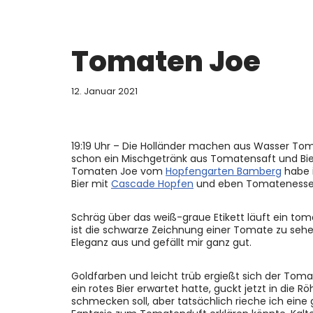
Tomaten Joe
12. Januar 2021
19:19 Uhr – Die Holländer machen aus Wasser To
schon ein Mischgetränk aus Tomatensaft und Bier
Tomaten Joe vom
Hopfengarten Bamberg
habe i
Bier mit
Cascade Hopfen
und eben Tomatenessen
Schräg über das weiß-graue Etikett läuft ein toma
ist die schwarze Zeichnung einer Tomate zu sehen
Eleganz aus und gefällt mir ganz gut.
Goldfarben und leicht trüb ergießt sich der Tom
ein rotes Bier erwartet hatte, guckt jetzt in die Rö
schmecken soll, aber tatsächlich rieche ich eine 