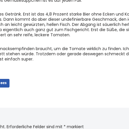
s Gemüsesüppchen ist es auf jeden Fall.
htes Getränk. Erst ist das 4,8 Prozent starke Bier ohne Ecken und 
als. Dann kommt da aber dieser undefinierbare Geschmack, den i
h an leicht gewürzten, hellen Fisch. Der Abgang ist säuerlich h
 eigentlich auch ganz gut zum Fischgericht. Erst die Süße, die s
ert an sehr reife, leckere Tomaten.
hmacksempfinden braucht, um die Tomate wirklich zu finden. Ich
ikett stehen würde. Trotzdem oder gerade deswegen schmeckt da
st einfach super.
IGES
ht.
Erforderliche Felder sind mit
*
markiert