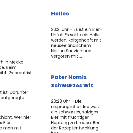
Helles
20:21 Uhr – Es ist ein Bier-
Unfall. Es sollte ein Helles
werden, kaltgehopft mit
neuseeländischem
Neslon Sauvign und
vergoren mit …
h in Mexiko
pe. Beim
bt. Gebraut ist
Pater Nomis
Schwarzes Wit
 ist. Darunter
unaufgeregte
20:28 Uhr – Die
ursprüngliche Idee war,
ein schwarzes, salziges
hicht. Wer hier
Bier mit fruchtiger
s Bier
Hopfung zu brauen. Bei
die man mit
der Rezeptentwicklung