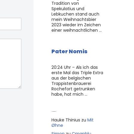
Tradition von
Spekulatius und
Lebkuchen stand auch
mein Weihnachtsbier
2023 wieder im Zeichen
einer weihnachtlichen …
Pater Nomis
20:24 Uhr – Als ich das
erste Mal das Triple Extra
aus der belgischen
Trappistenbrauerei
Rochefort getrunken
habe, hat mich …
Neue Kommentare
Hauke Thinius
zu
Mit
Øhne
Simon
zu
Cmapblu