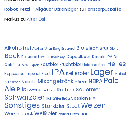
Robot-Mitzi – Allgäuer Bärenjäger
zu
Fensterputzaffe
Markus
zu
Alter Ösi
Kostprobe
Bio
Alkoholfrei
Blech.Brut
Atelier Vrai
Berg Brauerei
Blond
Bock
Doppelbock
Double IPA
Brauerei Lemke
Dr.
BrewDog
Helles
Festbier
Fruchtbier
Gab‘s
Heidenpeters
Dunkel
Export
IPA
Lager
Kellerbier
Hoppebräu
Imperial Stout
Maisel
Pale
Mischgetränk
NEIPA
Maisel´s
Märzen
& Friends
Ale
Pils
Sauerbier
Rotbier
Porter
Rauchbier
Schwarzbier
Session IPA
Schäffler Bräu
Sonstiges
Weizen
Starkbier
Stout
Weißbier
Weizenbock
Zwickl
Überquell