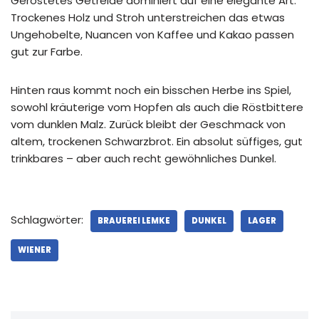
Geröstetes Getreide dominiert auf eine elegante Art.
Trockenes Holz und Stroh unterstreichen das etwas
Ungehobelte, Nuancen von Kaffee und Kakao passen
gut zur Farbe.
Hinten raus kommt noch ein bisschen Herbe ins Spiel,
sowohl kräuterige vom Hopfen als auch die Röstbittere
vom dunklen Malz. Zurück bleibt der Geschmack von
altem, trockenen Schwarzbrot. Ein absolut süffiges, gut
trinkbares – aber auch recht gewöhnliches Dunkel.
Schlagwörter:
BRAUEREI LEMKE
DUNKEL
LAGER
WIENER