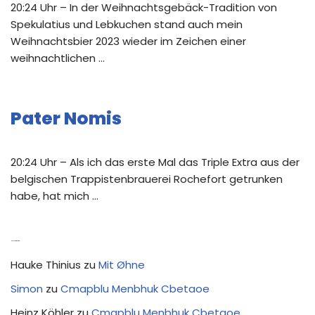
20:24 Uhr – In der Weihnachtsgebäck-Tradition von
Spekulatius und Lebkuchen stand auch mein
Weihnachtsbier 2023 wieder im Zeichen einer
weihnachtlichen …
Pater Nomis
20:24 Uhr – Als ich das erste Mal das Triple Extra aus der
belgischen Trappistenbrauerei Rochefort getrunken
habe, hat mich …
Neue Kommentare
Hauke Thinius
zu
Mit Øhne
Simon
zu
Cmapblu Menbhuk Cbetaoe
Heinz Köhler
zu
Cmapblu Menbhuk Cbetaoe