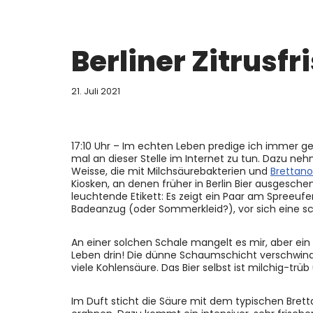
Berliner Zitrusfr
21. Juli 2021
17:10 Uhr – Im echten Leben predige ich immer ger
mal an dieser Stelle im Internet zu tun. Dazu ne
Weisse, die mit Milchsäurebakterien und
Brettan
Kiosken, an denen früher in Berlin Bier ausgesc
leuchtende Etikett: Es zeigt ein Paar am Spreeufe
Badeanzug (oder Sommerkleid?), vor sich eine sc
An einer solchen Schale mangelt es mir, aber ein 
Leben drin! Die dünne Schaumschicht verschwindet
viele Kohlensäure. Das Bier selbst ist milchig-trüb
Im Duft sticht die Säure mit dem typischen Br