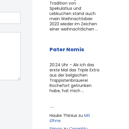
Tradition von
Spekulatius und
Lebkuchen stand auch
mein Weihnachtsbier
2023 wieder im Zeichen
einer weihnachtlichen …
Pater Nomis
20:24 Uhr – Als ich das
erste Mal das Triple Extra
aus der belgischen
Trappistenbrauerei
Rochefort getrunken
habe, hat mich …
Neue Kommentare
Hauke Thinius
zu
Mit
Øhne
Simon
zu
Cmapblu