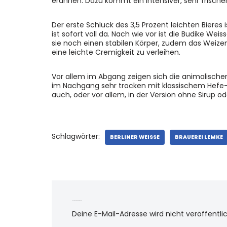
erahnen. Dazu kommt ein intensiver, sehr frische
Der erste Schluck des 3,5 Prozent leichten Bieres is
ist sofort voll da. Nach wie vor ist die Budike We
sie noch einen stabilen Körper, zudem das Weize
eine leichte Cremigkeit zu verleihen.
Vor allem im Abgang zeigen sich die animalisch
im Nachgang sehr trocken mit klassischem Hefe-
auch, oder vor allem, in der Version ohne Sirup od
Schlagwörter:
BERLINER WEISSE
BRAUEREI LEMKE
Schreibe einen Kommentar
Deine E-Mail-Adresse wird nicht veröffentlic