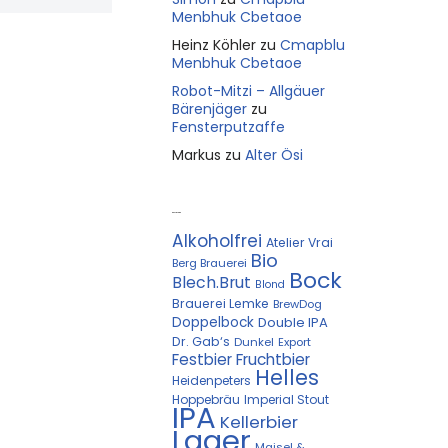
Menbhuk Cbetaoe
Heinz Köhler
zu
Cmapblu
Menbhuk Cbetaoe
Robot-Mitzi – Allgäuer
Bärenjäger
zu
Fensterputzaffe
Markus
zu
Alter Ösi
Kostprobe
Alkoholfrei
Atelier Vrai
Bio
Berg Brauerei
Bock
Blech.Brut
Blond
Brauerei Lemke
BrewDog
Doppelbock
Double IPA
Dr. Gab‘s
Dunkel
Export
Festbier
Fruchtbier
Helles
Heidenpeters
Hoppebräu
Imperial Stout
IPA
Kellerbier
Lager
Maisel &