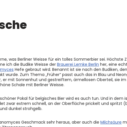
ische
ne, was Berliner Weisse für ein tolles Sommerbier sei. Höchste Z
hme ich die Budike Weisse der
Brauerei Lemke Berlin
her, eine echt
omyces
Hefe gebraut wird. Benannt ist sie nach den Budiken, de
henkt wurde. Zum Thema „Früher“ passt auch das in Blau und Neon
r, er mit Sonnenhut und gestreiftem, ärmellosen Oberteil, sie im
höne Schale mit Berliner Weisse.
schöner Pokal für belgisches Bier wird es auch tun. Und in dem is
 zwar extrem schnell, an der Oberfläche prickelt und spritzt (
 und dunkel strohgelb.
ettanomyces Geschmack sehr heraus, aber auch die
Milchsäure
me