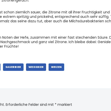
r Zitronengeruch.
t schon ziemlich sauer, die Zitrone mit all ihrer Fruchtigkeit und 
isse extrem spritzig und prickelnd, entsprechend auch sehr süffig
nmalz das seine dazu tut, aber auch die Milchsäurebakterien sc
en Noten der Hefe, zusammen mit einer fast stechenden Säure. 
Nachgeschmack und ganz viel Zitrone. Ich bleibe dabei: Genial
er Früchte!
SAUERBIER
WEISSBIER
WEIZEN
ht.
Erforderliche Felder sind mit
*
markiert