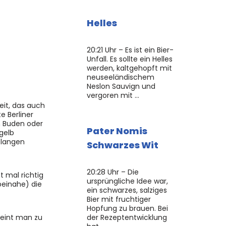
Helles
20:21 Uhr – Es ist ein Bier-
Unfall. Es sollte ein Helles
werden, kaltgehopft mit
neuseeländischem
Neslon Sauvign und
vergoren mit …
eit, das auch
e Berliner
n Buden oder
Pater Nomis
gelb
 langen
Schwarzes Wit
20:28 Uhr – Die
t mal richtig
ursprüngliche Idee war,
beinahe) die
ein schwarzes, salziges
Bier mit fruchtiger
Hopfung zu brauen. Bei
int man zu
der Rezeptentwicklung