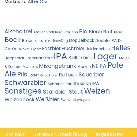
Markus
zu
Alter Ösi
Kostprobe
Bio
Alkoholfrei
Blech.Brut
Atelier Vrai
Berg Brauerei
Blond
Bock
Doppelbock
Double IPA
Brauerei Lemke
Dr.
BrewDog
Helles
Festbier
Fruchtbier
Gab‘s
Heidenpeters
Dunkel
Export
IPA
Lager
Kellerbier
Hoppebräu
Imperial Stout
Maisel
Pale
Mischgetränk
NEIPA
Maisel´s
Märzen
& Friends
Ale
Pils
Sauerbier
Rotbier
Porter
Rauchbier
Schwarzbier
Session IPA
Schäffler Bräu
Sonstiges
Weizen
Starkbier
Stout
Weißbier
Weizenbock
Zwickl
Überquell
Kontakt
Datenschutzerklärung
Impressum