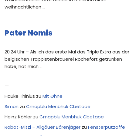
weihnachtlichen …
Pater Nomis
20:24 Uhr – Als ich das erste Mal das Triple Extra aus der
belgischen Trappistenbrauerei Rochefort getrunken
habe, hat mich …
Neue Kommentare
Hauke Thinius
zu
Mit Øhne
Simon
zu
Cmapblu Menbhuk Cbetaoe
Heinz Köhler
zu
Cmapblu Menbhuk Cbetaoe
Robot-Mitzi – Allgäuer Bärenjäger
zu
Fensterputzaffe