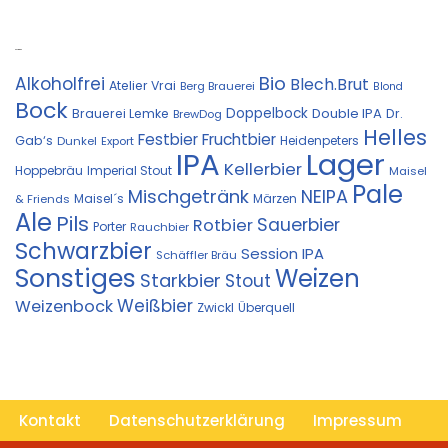
Kostprobe
Bio
Alkoholfrei
Blech.Brut
Atelier Vrai
Berg Brauerei
Blond
Bock
Doppelbock
Double IPA
Brauerei Lemke
Dr.
BrewDog
Helles
Festbier
Fruchtbier
Gab‘s
Heidenpeters
Dunkel
Export
IPA
Lager
Kellerbier
Hoppebräu
Imperial Stout
Maisel
Pale
Mischgetränk
NEIPA
Maisel´s
Märzen
& Friends
Ale
Pils
Sauerbier
Rotbier
Porter
Rauchbier
Schwarzbier
Session IPA
Schäffler Bräu
Sonstiges
Weizen
Starkbier
Stout
Weißbier
Weizenbock
Zwickl
Überquell
Kontakt
Datenschutzerklärung
Impressum