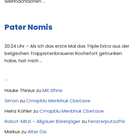
weihnachtlichen …
Pater Nomis
20:24 Uhr – Als ich das erste Mal das Triple Extra aus der
belgischen Trappistenbrauerei Rochefort getrunken
habe, hat mich …
Neue Kommentare
Hauke Thinius
zu
Mit Øhne
Simon
zu
Cmapblu Menbhuk Cbetaoe
Heinz Köhler
zu
Cmapblu Menbhuk Cbetaoe
Robot-Mitzi – Allgäuer Bärenjäger
zu
Fensterputzaffe
Markus
zu
Alter Ösi