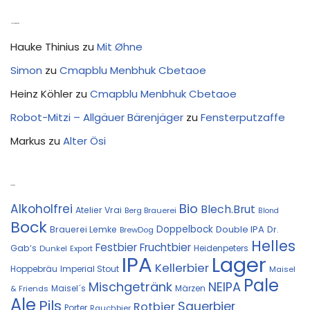
Neue Kommentare
Hauke Thinius
zu
Mit Øhne
Simon
zu
Cmapblu Menbhuk Cbetaoe
Heinz Köhler
zu
Cmapblu Menbhuk Cbetaoe
Robot-Mitzi – Allgäuer Bärenjäger
zu
Fensterputzaffe
Markus
zu
Alter Ösi
Kostprobe
Bio
Alkoholfrei
Blech.Brut
Atelier Vrai
Berg Brauerei
Blond
Bock
Doppelbock
Double IPA
Brauerei Lemke
Dr.
BrewDog
Helles
Festbier
Fruchtbier
Gab‘s
Heidenpeters
Dunkel
Export
IPA
Lager
Kellerbier
Hoppebräu
Imperial Stout
Maisel
Pale
Mischgetränk
NEIPA
Maisel´s
Märzen
& Friends
Ale
Pils
Sauerbier
Rotbier
Porter
Rauchbier