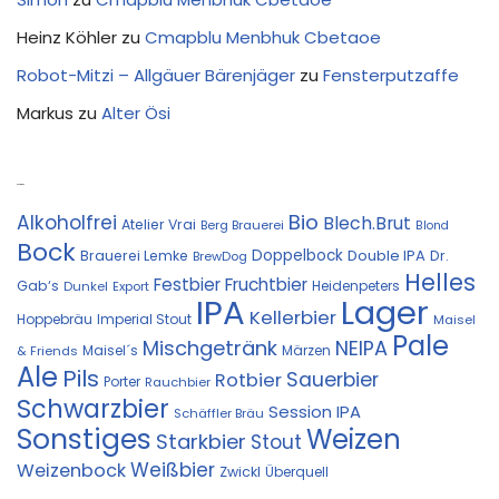
Heinz Köhler
zu
Cmapblu Menbhuk Cbetaoe
Robot-Mitzi – Allgäuer Bärenjäger
zu
Fensterputzaffe
Markus
zu
Alter Ösi
Kostprobe
Bio
Alkoholfrei
Blech.Brut
Atelier Vrai
Berg Brauerei
Blond
Bock
Doppelbock
Double IPA
Brauerei Lemke
Dr.
BrewDog
Helles
Festbier
Fruchtbier
Gab‘s
Heidenpeters
Dunkel
Export
IPA
Lager
Kellerbier
Hoppebräu
Imperial Stout
Maisel
Pale
Mischgetränk
NEIPA
Maisel´s
Märzen
& Friends
Ale
Pils
Sauerbier
Rotbier
Porter
Rauchbier
Schwarzbier
Session IPA
Schäffler Bräu
Sonstiges
Weizen
Starkbier
Stout
Weißbier
Weizenbock
Zwickl
Überquell