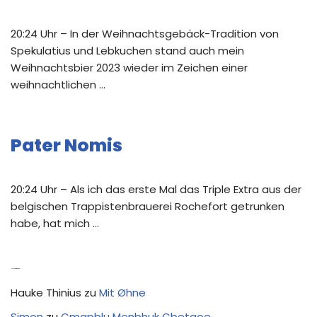
20:24 Uhr – In der Weihnachtsgebäck-Tradition von
Spekulatius und Lebkuchen stand auch mein
Weihnachtsbier 2023 wieder im Zeichen einer
weihnachtlichen …
Pater Nomis
20:24 Uhr – Als ich das erste Mal das Triple Extra aus der
belgischen Trappistenbrauerei Rochefort getrunken
habe, hat mich …
Neue Kommentare
Hauke Thinius
zu
Mit Øhne
Simon
zu
Cmapblu Menbhuk Cbetaoe