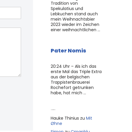
Tradition von
Spekulatius und
Lebkuchen stand auch
mein Weihnachtsbier
2023 wieder im Zeichen
einer weihnachtlichen …
Pater Nomis
20:24 Uhr – Als ich das
erste Mal das Triple Extra
aus der belgischen
Trappistenbrauerei
Rochefort getrunken
habe, hat mich …
Neue Kommentare
Hauke Thinius
zu
Mit
Øhne
Simon
zu
Cmapblu