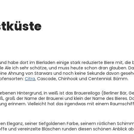
stküste
 habe dort im Bierladen einige stark reduzierte Biere mit, die 
ale Ale ich sehr schätze, und muss heute schon dran glauben. D
keine Ahnung von Starwars und noch keine Sekunde davon geseh
pfensorten:
Citra
, Cascade, Chinhook und Centennial. Bämm.
rbenen Hintergrund, in weiß ist das Brauereilogo (Berliner Bär, 
ß, groß der Name der Brauerei und klein der Name des Bieres. Daz
ng erinnern. Vielleicht hat das irgendwas mit einem Raumschiff z
n Eleganz, seiner tiefgoldenen Farbe, seinem rötlichen Schimm
fe und vereinzelte Bläschen runden diesen schönen Anblick ab