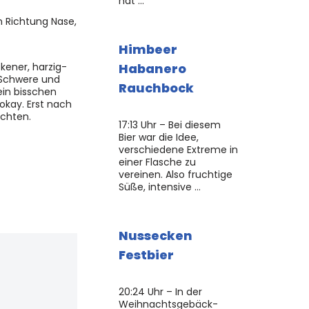
hat …
n Richtung Nase,
Himbeer
kener, harzig-
Habanero
n Schwere und
Rauchbock
ein bisschen
 okay. Erst nach
üchten.
17:13 Uhr – Bei diesem
Bier war die Idee,
verschiedene Extreme in
einer Flasche zu
vereinen. Also fruchtige
Süße, intensive …
Nussecken
Festbier
20:24 Uhr – In der
Weihnachtsgebäck-