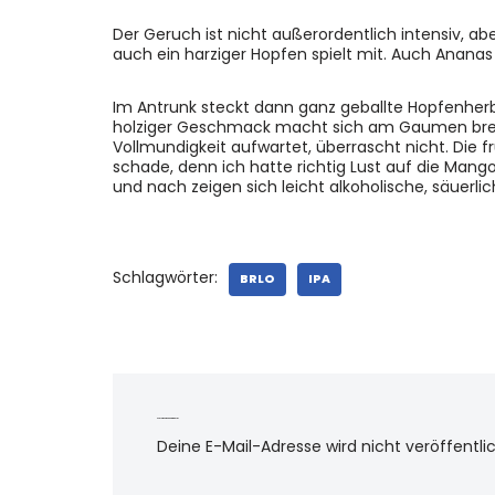
Der Geruch ist nicht außerordentlich intensiv, ab
auch ein harziger Hopfen spielt mit. Auch Ananas
Im Antrunk steckt dann ganz geballte Hopfenherbe
holziger Geschmack macht sich am Gaumen brei
Vollmundigkeit aufwartet, überrascht nicht. Die f
schade, denn ich hatte richtig Lust auf die Mango 
und nach zeigen sich leicht alkoholische, säuerli
Schlagwörter:
BRLO
IPA
Schreibe einen Kommentar
Deine E-Mail-Adresse wird nicht veröffentlic