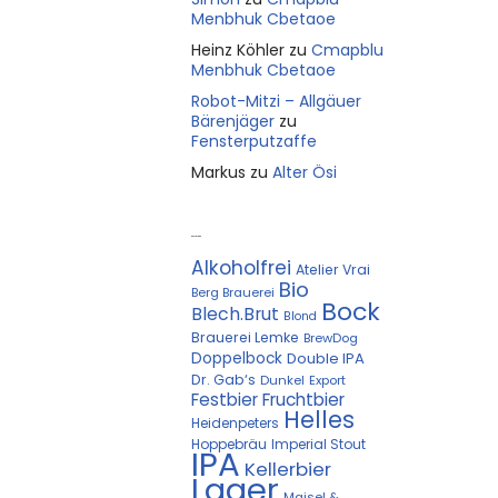
Menbhuk Cbetaoe
Heinz Köhler
zu
Cmapblu
Menbhuk Cbetaoe
Robot-Mitzi – Allgäuer
Bärenjäger
zu
Fensterputzaffe
Markus
zu
Alter Ösi
Kostprobe
Alkoholfrei
Atelier Vrai
Bio
Berg Brauerei
Bock
Blech.Brut
Blond
Brauerei Lemke
BrewDog
Doppelbock
Double IPA
Dr. Gab‘s
Dunkel
Export
Festbier
Fruchtbier
Helles
Heidenpeters
Hoppebräu
Imperial Stout
IPA
Kellerbier
Lager
Maisel &