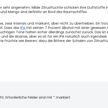
er sehr angenehm: Milde Zitrusfrüchte schicken ihre Duftstoffe i
 und Mango sind definitiv an Bord des Raumschiffes.
, zwar intensiv und markant, aber nicht zu übertrieben. Ein troc
t. Dass das
IPA
mit seinen 7 Prozent Alkohol mit einer gewisse
ruchtigen Töne halten sicher allerdings zunächst zurück. Das ist 
und die Ananas, aber es ist für ein IPA natürlich auch irgendwie
che Früchte wie Beeren, dazu die Bittere der Schalen von Zitrusfr
ht.
Erforderliche Felder sind mit
*
markiert