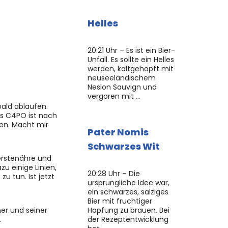
Helles
20:21 Uhr – Es ist ein Bier-
Unfall. Es sollte ein Helles
werden, kaltgehopft mit
neuseeländischem
Neslon Sauvign und
vergoren mit …
bald ablaufen.
as C4PO ist nach
en. Macht mir
Pater Nomis
Schwarzes Wit
Gerstenähre und
u einige Linien,
20:28 Uhr – Die
u tun. Ist jetzt
ursprüngliche Idee war,
ein schwarzes, salziges
Bier mit fruchtiger
er und seiner
Hopfung zu brauen. Bei
.
der Rezeptentwicklung