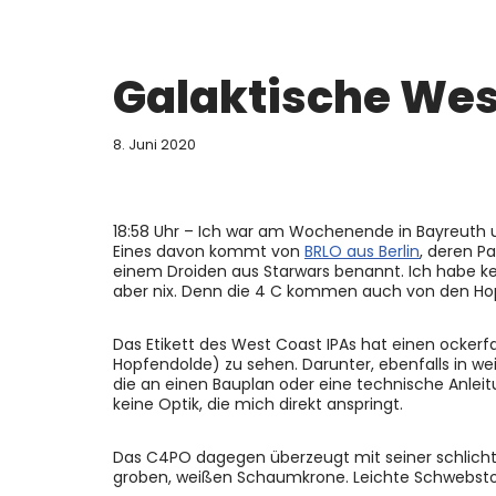
Galaktische We
8. Juni 2020
18:58 Uhr – Ich war am Wochenende in Bayreuth und
Eines davon kommt von
BRLO aus Berlin
, deren P
einem Droiden aus Starwars benannt. Ich habe 
aber nix. Denn die 4 C kommen auch von den Ho
Das Etikett des West Coast IPAs hat einen ockerfa
Hopfendolde) zu sehen. Darunter, ebenfalls in wei
die an einen Bauplan oder eine technische Anleitu
keine Optik, die mich direkt anspringt.
Das C4PO dagegen überzeugt mit seiner schlichte
groben, weißen Schaumkrone. Leichte Schwebstof