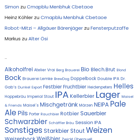
Simon
zu
Cmapblu Menbhuk Cbetaoe
Heinz Köhler
zu
Cmapblu Menbhuk Cbetaoe
Robot-Mitzi – Allgäuer Bärenjäger
zu
Fensterputzaffe
Markus
zu
Alter Ösi
Kostprobe
Bio
Alkoholfrei
Blech.Brut
Atelier Vrai
Berg Brauerei
Blond
Bock
Doppelbock
Double IPA
Brauerei Lemke
Dr.
BrewDog
Helles
Festbier
Fruchtbier
Gab‘s
Heidenpeters
Dunkel
Export
IPA
Lager
Kellerbier
Hoppebräu
Imperial Stout
Maisel
Pale
Mischgetränk
NEIPA
Maisel´s
Märzen
& Friends
Ale
Pils
Sauerbier
Rotbier
Porter
Rauchbier
Schwarzbier
Session IPA
Schäffler Bräu
Sonstiges
Weizen
Starkbier
Stout
Weißbier
Weizenbock
Zwickl
Überquell