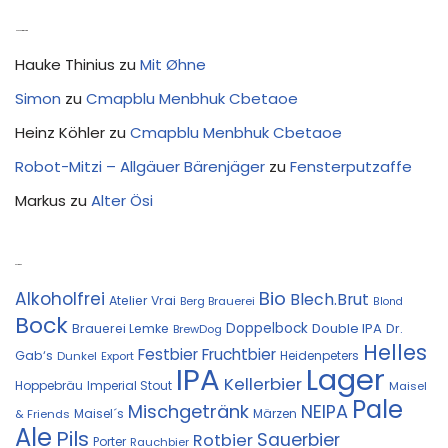
Neue Kommentare
Hauke Thinius
zu
Mit Øhne
Simon
zu
Cmapblu Menbhuk Cbetaoe
Heinz Köhler
zu
Cmapblu Menbhuk Cbetaoe
Robot-Mitzi – Allgäuer Bärenjäger
zu
Fensterputzaffe
Markus
zu
Alter Ösi
Kostprobe
Bio
Alkoholfrei
Blech.Brut
Atelier Vrai
Berg Brauerei
Blond
Bock
Doppelbock
Double IPA
Brauerei Lemke
Dr.
BrewDog
Helles
Festbier
Fruchtbier
Gab‘s
Heidenpeters
Dunkel
Export
IPA
Lager
Kellerbier
Hoppebräu
Imperial Stout
Maisel
Pale
Mischgetränk
NEIPA
Maisel´s
Märzen
& Friends
Ale
Pils
Sauerbier
Rotbier
Porter
Rauchbier