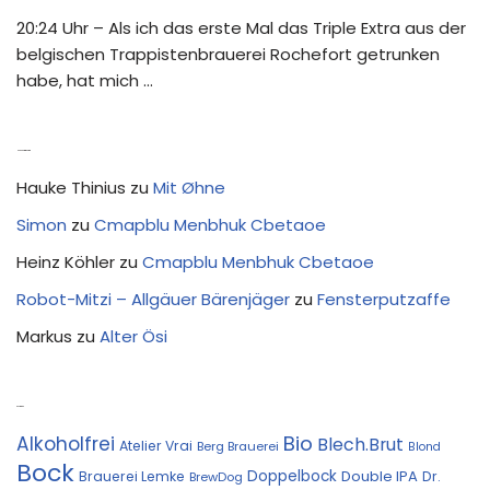
20:24 Uhr – Als ich das erste Mal das Triple Extra aus der
belgischen Trappistenbrauerei Rochefort getrunken
habe, hat mich …
Neue Kommentare
Hauke Thinius
zu
Mit Øhne
Simon
zu
Cmapblu Menbhuk Cbetaoe
Heinz Köhler
zu
Cmapblu Menbhuk Cbetaoe
Robot-Mitzi – Allgäuer Bärenjäger
zu
Fensterputzaffe
Markus
zu
Alter Ösi
Kostprobe
Bio
Alkoholfrei
Blech.Brut
Atelier Vrai
Berg Brauerei
Blond
Bock
Doppelbock
Double IPA
Brauerei Lemke
Dr.
BrewDog