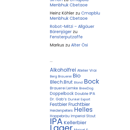
Menbhuk Cbetaoe
Heinz Köhler
zu
Cmapblu
Menbhuk Cbetaoe
Robot-Mitzi – Allgäuer
Bärenjäger
zu
Fensterputzaffe
Markus
zu
Alter Ösi
Kostprobe
Alkoholfrei
Atelier Vrai
Bio
Berg Brauerei
Bock
Blech.Brut
Blond
Brauerei Lemke
BrewDog
Doppelbock
Double IPA
Dr. Gab‘s
Dunkel
Export
Festbier
Fruchtbier
Helles
Heidenpeters
Hoppebräu
Imperial Stout
IPA
Kellerbier
Lager
Maisel &