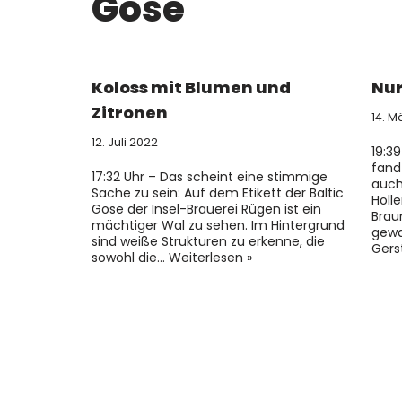
Gose
Koloss mit Blumen und
Nur
Zitronen
14. M
12. Juli 2022
19:3
fand
17:32 Uhr – Das scheint eine stimmige
auch
Sache zu sein: Auf dem Etikett der Baltic
Holl
Gose der Insel-Brauerei Rügen ist ein
Brau
mächtiger Wal zu sehen. Im Hintergrund
gewa
sind weiße Strukturen zu erkenne, die
Gers
sowohl die…
Weiterlesen »