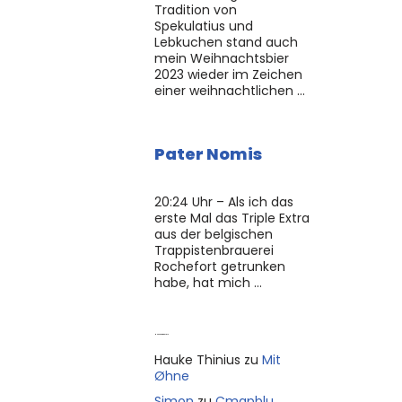
Tradition von
Spekulatius und
Lebkuchen stand auch
mein Weihnachtsbier
2023 wieder im Zeichen
einer weihnachtlichen …
Pater Nomis
20:24 Uhr – Als ich das
erste Mal das Triple Extra
aus der belgischen
Trappistenbrauerei
Rochefort getrunken
habe, hat mich …
Neue Kommentare
Hauke Thinius
zu
Mit
Øhne
Simon
zu
Cmapblu