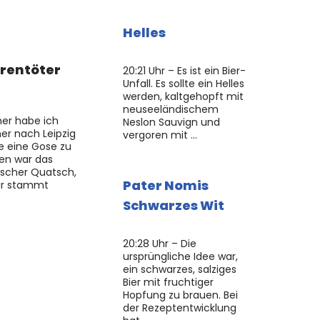
Helles
ärentöter
20:21 Uhr – Es ist ein Bier-
Unfall. Es sollte ein Helles
werden, kaltgehopft mit
neuseeländischem
mer habe ich
Neslon Sauvign und
er nach Leipzig
vergoren mit …
 eine Gose zu
en war das
rischer Quatsch,
Pater Nomis
lar stammt
Schwarzes Wit
20:28 Uhr – Die
ursprüngliche Idee war,
ein schwarzes, salziges
Bier mit fruchtiger
Hopfung zu brauen. Bei
der Rezeptentwicklung