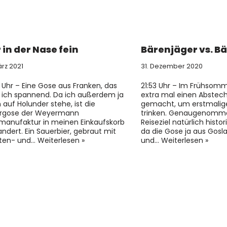
 in der Nase fein
Bärenjäger vs. B
ärz 2021
31. Dezember 2020
9 Uhr – Eine Gose aus Franken, das
21:53 Uhr – Im Frühsom
 ich spannend. Da ich außerdem ja
extra mal einen Abstech
 auf Holunder stehe, ist die
gemacht, um erstmalige
ergose der Weyermann
trinken. Genaugenomm
manufaktur in meinen Einkaufskorb
Reiseziel natürlich histo
ndert. Ein Sauerbier, gebraut mit
da die Gose ja aus Gos
ten- und…
Weiterlesen »
und…
Weiterlesen »