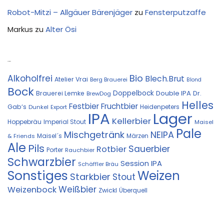
Robot-Mitzi – Allgäuer Bärenjäger
zu
Fensterputzaffe
Markus
zu
Alter Ösi
Kostprobe
Bio
Alkoholfrei
Blech.Brut
Atelier Vrai
Berg Brauerei
Blond
Bock
Doppelbock
Double IPA
Brauerei Lemke
Dr.
BrewDog
Helles
Festbier
Fruchtbier
Gab‘s
Heidenpeters
Dunkel
Export
IPA
Lager
Kellerbier
Hoppebräu
Imperial Stout
Maisel
Pale
Mischgetränk
NEIPA
Maisel´s
Märzen
& Friends
Ale
Pils
Sauerbier
Rotbier
Porter
Rauchbier
Schwarzbier
Session IPA
Schäffler Bräu
Sonstiges
Weizen
Starkbier
Stout
Weißbier
Weizenbock
Zwickl
Überquell