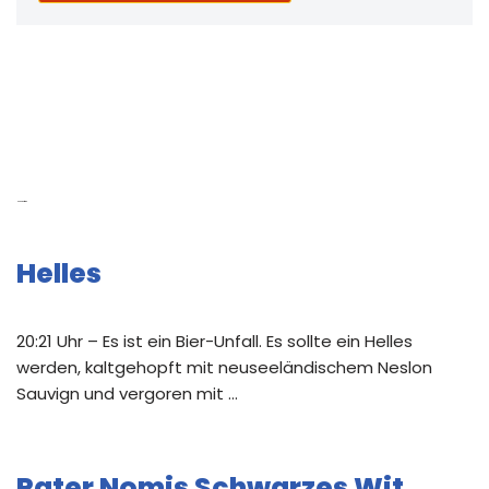
Neue Beiträge
Helles
20:21 Uhr – Es ist ein Bier-Unfall. Es sollte ein Helles
werden, kaltgehopft mit neuseeländischem Neslon
Sauvign und vergoren mit …
Pater Nomis Schwarzes Wit