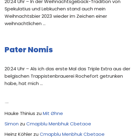
20:24 Uhr – In der Weihnachtsgebäck-Tradition von
Spekulatius und Lebkuchen stand auch mein
Weihnachtsbier 2023 wieder im Zeichen einer
weihnachtlichen …
Pater Nomis
20:24 Uhr – Als ich das erste Mal das Triple Extra aus der
belgischen Trappistenbrauerei Rochefort getrunken
habe, hat mich …
Neue Kommentare
Hauke Thinius
zu
Mit Øhne
Simon
zu
Cmapblu Menbhuk Cbetaoe
Heinz Köhler
zu
Cmapblu Menbhuk Cbetaoe