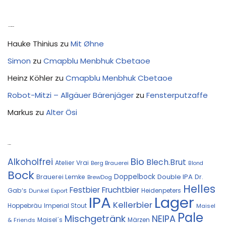
Neue Kommentare
Hauke Thinius
zu
Mit Øhne
Simon
zu
Cmapblu Menbhuk Cbetaoe
Heinz Köhler
zu
Cmapblu Menbhuk Cbetaoe
Robot-Mitzi – Allgäuer Bärenjäger
zu
Fensterputzaffe
Markus
zu
Alter Ösi
Kostprobe
Bio
Alkoholfrei
Blech.Brut
Atelier Vrai
Berg Brauerei
Blond
Bock
Doppelbock
Double IPA
Brauerei Lemke
Dr.
BrewDog
Helles
Festbier
Fruchtbier
Gab‘s
Heidenpeters
Dunkel
Export
IPA
Lager
Kellerbier
Hoppebräu
Imperial Stout
Maisel
Pale
Mischgetränk
NEIPA
Maisel´s
Märzen
& Friends