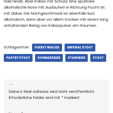
Hals hinab. Aber Kakao mit Schuss: Eine spürbare
alkoholische Note mit Ausläufern in Richtung Frucht ist
mit dabei. Der Nachgeschmack ist ebenfalls kurz
alkoholisch, dann aber vor allem trocken mit einem lang
anhaltenden Belag von Kakaopulver am Gaumen.
Schlagwörter:
FUERST WIACEK
IMPERIAL STOUT
PASTRY STOUT
SCHWARZBIER
STARKBIER
STOUT
Schreibe einen Kommentar
Deine E-Mail-Adresse wird nicht veröffentlicht.
Erforderliche Felder sind mit
*
markiert