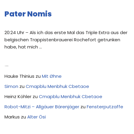
Pater Nomis
20:24 Uhr – Als ich das erste Mal das Triple Extra aus der
belgischen Trappistenbrauerei Rochefort getrunken
habe, hat mich …
Neue Kommentare
Hauke Thinius
zu
Mit Øhne
Simon
zu
Cmapblu Menbhuk Cbetaoe
Heinz Köhler
zu
Cmapblu Menbhuk Cbetaoe
Robot-Mitzi – Allgäuer Bärenjäger
zu
Fensterputzaffe
Markus
zu
Alter Ösi