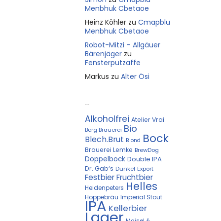
Menbhuk Cbetaoe
Heinz Köhler
zu
Cmapblu
Menbhuk Cbetaoe
Robot-Mitzi – Allgäuer
Bärenjäger
zu
Fensterputzaffe
Markus
zu
Alter Ösi
Kostprobe
Alkoholfrei
Atelier Vrai
Bio
Berg Brauerei
Bock
Blech.Brut
Blond
Brauerei Lemke
BrewDog
Doppelbock
Double IPA
Dr. Gab‘s
Dunkel
Export
Festbier
Fruchtbier
Helles
Heidenpeters
Hoppebräu
Imperial Stout
IPA
Kellerbier
Lager
Maisel &