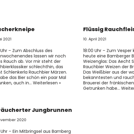
ucherkneipe
Flüssig Rauchflei
ai 2021
10. April 2021
1 Uhr – Zum Abschluss des
18:00 Uhr – Zum Vesper
nwochenendes lassen wir noch
heute eine Bamberger Bie
s Rauch ab. Vor mir steht der
Weizenglas: Das Aecht S
hbierklassiker schlechthin, das
Rauchbier Weizen der Bra
t Schlenkerla Rauchbier Märzen.
Das Weißbier aus der wo
habe das Bier schön ein paar Mal
bekanntesten und rauch
unken, auch in…
Weiterlesen »
Brauerei der fränkischen
Getrunken habe…
Weiter
räucherter Jungbrunnen
November 2020
2 Uhr – Ein Mitbringsel aus Bamberg