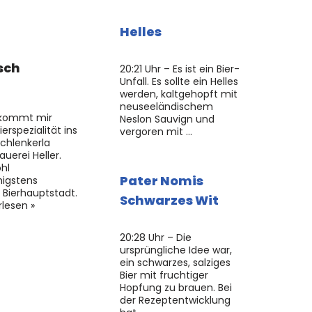
Helles
sch
20:21 Uhr – Es ist ein Bier-
Unfall. Es sollte ein Helles
werden, kaltgehopft mit
neuseeländischem
 kommt mir
Neslon Sauvign und
rspezialität ins
vergoren mit …
chlenkerla
uerei Heller.
hl
Pater Nomis
igstens
 Bierhauptstadt.
Schwarzes Wit
lesen »
20:28 Uhr – Die
ursprüngliche Idee war,
ein schwarzes, salziges
Bier mit fruchtiger
Hopfung zu brauen. Bei
der Rezeptentwicklung