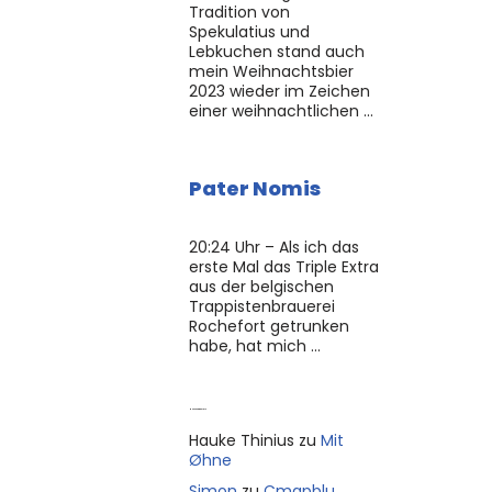
Tradition von
Spekulatius und
Lebkuchen stand auch
mein Weihnachtsbier
2023 wieder im Zeichen
einer weihnachtlichen …
Pater Nomis
20:24 Uhr – Als ich das
erste Mal das Triple Extra
aus der belgischen
Trappistenbrauerei
Rochefort getrunken
habe, hat mich …
Neue Kommentare
Hauke Thinius
zu
Mit
Øhne
Simon
zu
Cmapblu