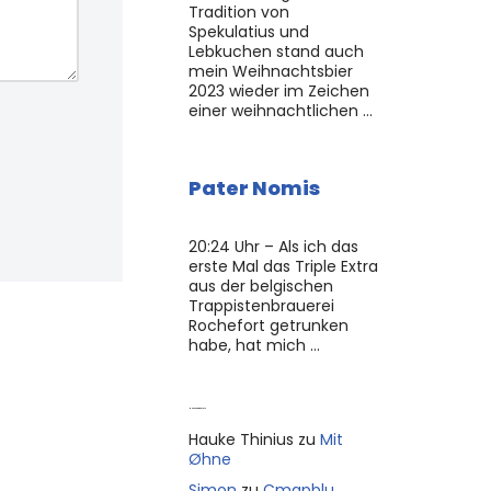
Tradition von
Spekulatius und
Lebkuchen stand auch
mein Weihnachtsbier
2023 wieder im Zeichen
einer weihnachtlichen …
Pater Nomis
20:24 Uhr – Als ich das
erste Mal das Triple Extra
aus der belgischen
Trappistenbrauerei
Rochefort getrunken
habe, hat mich …
Neue Kommentare
Hauke Thinius
zu
Mit
Øhne
Simon
zu
Cmapblu