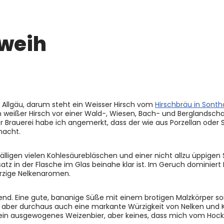
eweih
m Allgäu, darum steht ein Weisser Hirsch vom
Hirschbräu in Sont
ein weißer Hirsch vor einer Wald-, Wiesen, Bach- und Berglandsc
r Brauerei habe ich angemerkt, dass der wie aus Porzellan oder S
macht.
ffälligen vielen Kohlesäurebläschen und einer nicht allzu üppige
satz in der Flasche im Glas beinahe klar ist. Im Geruch dominiert
rzige Nelkenaromen.
chend. Eine gute, bananige Süße mit einem brotigen Malzkörper so
aber durchaus auch eine markante Würzigkeit von Nelken und K
h ein ausgewogenes Weizenbier, aber keines, dass mich vom Hock