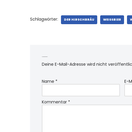
Schlagwörter:
DER HIRSCHBRÄU
WEISSBIER
Schreibe einen Kommentar
Deine E-Mail-Adresse wird nicht veröffentlic
Name
*
E-M
Kommentar
*