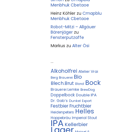
Menbhuk Cbetaoe
Heinz Köhler
zu
Cmapblu
Menbhuk Cbetaoe
Robot-Mitzi – Allgäuer
Bärenjäger
zu
Fensterputzaffe
Markus
zu
Alter Ösi
Kostprobe
Alkoholfrei
Atelier Vrai
Bio
Berg Brauerei
Bock
Blech.Brut
Blond
Brauerei Lemke
BrewDog
Doppelbock
Double IPA
Dr. Gab‘s
Dunkel
Export
Festbier
Fruchtbier
Helles
Heidenpeters
Hoppebräu
Imperial Stout
IPA
Kellerbier
Lager
Maisel &