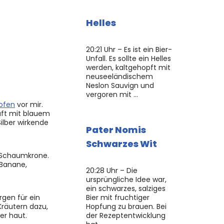
Helles
20:21 Uhr – Es ist ein Bier-
Unfall. Es sollte ein Helles
werden, kaltgehopft mit
neuseeländischem
Neslon Sauvign und
vergoren mit …
hofen
vor mir.
haft mit blauem
ilber wirkende
Pater Nomis
Schwarzes Wit
n Schaumkrone.
 Banane,
20:28 Uhr – Die
ursprüngliche Idee war,
ein schwarzes, salziges
rgen für ein
Bier mit fruchtiger
räutern dazu,
Hopfung zu brauen. Bei
er haut.
der Rezeptentwicklung