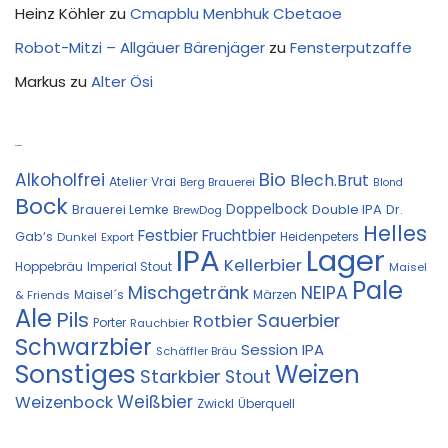
Heinz Köhler
zu
Cmapblu Menbhuk Cbetaoe
Robot-Mitzi – Allgäuer Bärenjäger
zu
Fensterputzaffe
Markus
zu
Alter Ösi
Kostprobe
Bio
Alkoholfrei
Blech.Brut
Atelier Vrai
Berg Brauerei
Blond
Bock
Doppelbock
Double IPA
Brauerei Lemke
Dr.
BrewDog
Helles
Festbier
Fruchtbier
Gab‘s
Heidenpeters
Dunkel
Export
IPA
Lager
Kellerbier
Hoppebräu
Imperial Stout
Maisel
Pale
Mischgetränk
NEIPA
Maisel´s
Märzen
& Friends
Ale
Pils
Sauerbier
Rotbier
Porter
Rauchbier
Schwarzbier
Session IPA
Schäffler Bräu
Sonstiges
Weizen
Starkbier
Stout
Weißbier
Weizenbock
Zwickl
Überquell