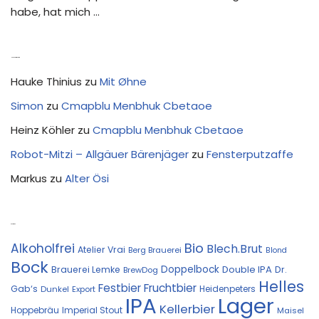
habe, hat mich …
Neue Kommentare
Hauke Thinius
zu
Mit Øhne
Simon
zu
Cmapblu Menbhuk Cbetaoe
Heinz Köhler
zu
Cmapblu Menbhuk Cbetaoe
Robot-Mitzi – Allgäuer Bärenjäger
zu
Fensterputzaffe
Markus
zu
Alter Ösi
Kostprobe
Bio
Alkoholfrei
Blech.Brut
Atelier Vrai
Berg Brauerei
Blond
Bock
Doppelbock
Double IPA
Brauerei Lemke
Dr.
BrewDog
Helles
Festbier
Fruchtbier
Gab‘s
Heidenpeters
Dunkel
Export
IPA
Lager
Kellerbier
Hoppebräu
Imperial Stout
Maisel