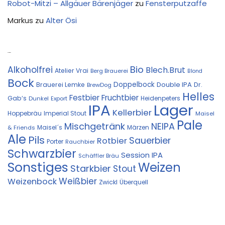
Robot-Mitzi – Allgäuer Bärenjäger
zu
Fensterputzaffe
Markus
zu
Alter Ösi
Kostprobe
Bio
Alkoholfrei
Blech.Brut
Atelier Vrai
Berg Brauerei
Blond
Bock
Doppelbock
Double IPA
Brauerei Lemke
Dr.
BrewDog
Helles
Festbier
Fruchtbier
Gab‘s
Heidenpeters
Dunkel
Export
IPA
Lager
Kellerbier
Hoppebräu
Imperial Stout
Maisel
Pale
Mischgetränk
NEIPA
Maisel´s
Märzen
& Friends
Ale
Pils
Sauerbier
Rotbier
Porter
Rauchbier
Schwarzbier
Session IPA
Schäffler Bräu
Sonstiges
Weizen
Starkbier
Stout
Weißbier
Weizenbock
Zwickl
Überquell