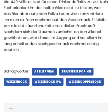
die 440 Milliliter sind für einen Trinker definitiv zu viel. Kein
Euphoriebier. Um das halbe Glas nicht zu trinken, war
das Bier aber auf jeden Fallzu teuer. Also konzentriere
ich mich einfach nochmal auf den Geschmack. Es bleibt
beim leicht säuerliche-bitteren, dicken Fruchtsaft.
Nachdem sich der Gaumen zunächst an den Alkohol
gewöhnt hat, wird dieser im Abgang und vor allem im
lang anhaltenden Nachgeschmack nochmal richtig
deutlich.
Schlagwörter:
ATELIER VRAI
BRASSERIE POPIHN
WEIZENBOCK
WEIZENBOCK IPA
WEIZENDOPPELBOCK
Schreibe einen Kommentar