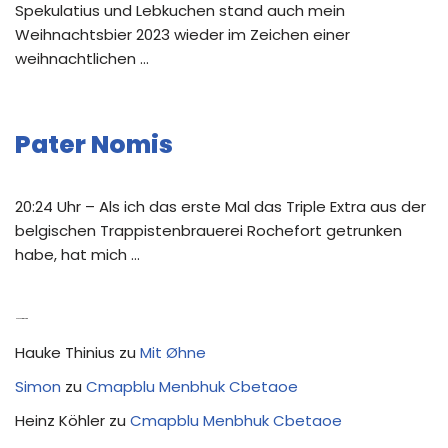
Spekulatius und Lebkuchen stand auch mein
Weihnachtsbier 2023 wieder im Zeichen einer
weihnachtlichen …
Pater Nomis
20:24 Uhr – Als ich das erste Mal das Triple Extra aus der
belgischen Trappistenbrauerei Rochefort getrunken
habe, hat mich …
Neue Kommentare
Hauke Thinius
zu
Mit Øhne
Simon
zu
Cmapblu Menbhuk Cbetaoe
Heinz Köhler
zu
Cmapblu Menbhuk Cbetaoe