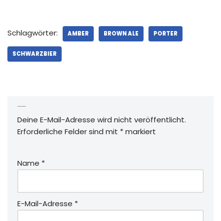
Schlagwörter:
AMBER
BROWN ALE
PORTER
SCHWARZBIER
Schreibe einen Kommentar
Deine E-Mail-Adresse wird nicht veröffentlicht.
Erforderliche Felder sind mit
*
markiert
Name
*
E-Mail-Adresse
*