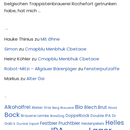
belgischen Trappistenbrauerei Rochefort getrunken
habe, hat mich …
Neue Kommentare
Hauke Thinius
zu
Mit Øhne
Simon
zu
Cmapblu Menbhuk Cbetaoe
Heinz Köhler
zu
Cmapblu Menbhuk Cbetaoe
Robot-Mitzi – Allgäuer Bärenjäger
zu
Fensterputzaffe
Markus
zu
Alter Ösi
Kostprobe
Bio
Alkoholfrei
Blech.Brut
Atelier Vrai
Berg Brauerei
Blond
Bock
Doppelbock
Double IPA
Brauerei Lemke
Dr.
BrewDog
Helles
Festbier
Fruchtbier
Gab‘s
Heidenpeters
Dunkel
Export