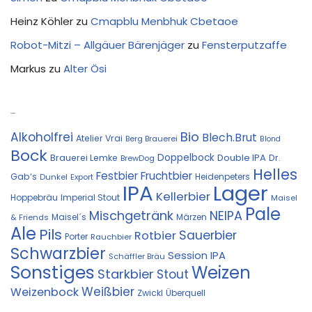
Heinz Köhler
zu
Cmapblu Menbhuk Cbetaoe
Robot-Mitzi – Allgäuer Bärenjäger
zu
Fensterputzaffe
Markus
zu
Alter Ösi
Kostprobe
Bio
Alkoholfrei
Blech.Brut
Atelier Vrai
Berg Brauerei
Blond
Bock
Doppelbock
Double IPA
Brauerei Lemke
Dr.
BrewDog
Helles
Festbier
Fruchtbier
Gab‘s
Heidenpeters
Dunkel
Export
IPA
Lager
Kellerbier
Hoppebräu
Imperial Stout
Maisel
Pale
Mischgetränk
NEIPA
Maisel´s
Märzen
& Friends
Ale
Pils
Sauerbier
Rotbier
Porter
Rauchbier
Schwarzbier
Session IPA
Schäffler Bräu
Sonstiges
Weizen
Starkbier
Stout
Weißbier
Weizenbock
Zwickl
Überquell