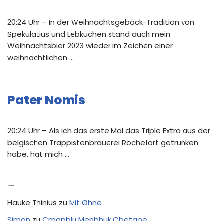
20:24 Uhr – In der Weihnachtsgebäck-Tradition von
Spekulatius und Lebkuchen stand auch mein
Weihnachtsbier 2023 wieder im Zeichen einer
weihnachtlichen …
Pater Nomis
20:24 Uhr – Als ich das erste Mal das Triple Extra aus der
belgischen Trappistenbrauerei Rochefort getrunken
habe, hat mich …
Neue Kommentare
Hauke Thinius
zu
Mit Øhne
Simon
zu
Cmapblu Menbhuk Cbetaoe