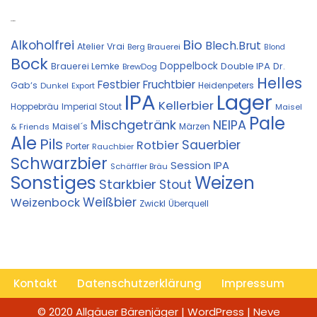
Kostprobe
Bio
Alkoholfrei
Blech.Brut
Atelier Vrai
Berg Brauerei
Blond
Bock
Doppelbock
Double IPA
Brauerei Lemke
Dr.
BrewDog
Helles
Festbier
Fruchtbier
Gab‘s
Heidenpeters
Dunkel
Export
IPA
Lager
Kellerbier
Hoppebräu
Imperial Stout
Maisel
Pale
Mischgetränk
NEIPA
Maisel´s
Märzen
& Friends
Ale
Pils
Sauerbier
Rotbier
Porter
Rauchbier
Schwarzbier
Session IPA
Schäffler Bräu
Sonstiges
Weizen
Starkbier
Stout
Weißbier
Weizenbock
Zwickl
Überquell
Kontakt
Datenschutzerklärung
Impressum
© 2020 Allgäuer Bärenjäger | WordPress | Neve