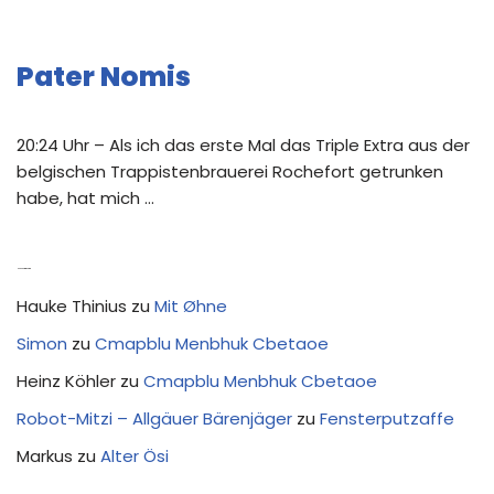
Pater Nomis
20:24 Uhr – Als ich das erste Mal das Triple Extra aus der
belgischen Trappistenbrauerei Rochefort getrunken
habe, hat mich …
Neue Kommentare
Hauke Thinius
zu
Mit Øhne
Simon
zu
Cmapblu Menbhuk Cbetaoe
Heinz Köhler
zu
Cmapblu Menbhuk Cbetaoe
Robot-Mitzi – Allgäuer Bärenjäger
zu
Fensterputzaffe
Markus
zu
Alter Ösi