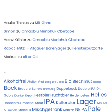
Neue Kommentare
Hauke Thinius
zu
Mit Øhne
Simon
zu
Cmapblu Menbhuk Cbetaoe
Heinz Köhler
zu
Cmapblu Menbhuk Cbetaoe
Robot-Mitzi – Allgäuer Bärenjäger
zu
Fensterputzaffe
Markus
zu
Alter Ösi
Kostprobe
Bio
Alkoholfrei
Blech.Brut
Atelier Vrai
Berg Brauerei
Blond
Bock
Doppelbock
Double IPA
Brauerei Lemke
Dr.
BrewDog
Helles
Festbier
Fruchtbier
Gab‘s
Heidenpeters
Dunkel
Export
IPA
Lager
Kellerbier
Hoppebräu
Imperial Stout
Maisel
Pale
Mischgetränk
NEIPA
Maisel´s
Märzen
& Friends