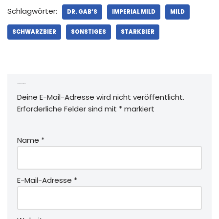
Schlagwörter:
DR. GAB‘S
IMPERIAL MILD
MILD
SCHWARZBIER
SONSTIGES
STARKBIER
Schreibe einen Kommentar
Deine E-Mail-Adresse wird nicht veröffentlicht.
Erforderliche Felder sind mit
*
markiert
Name
*
E-Mail-Adresse
*