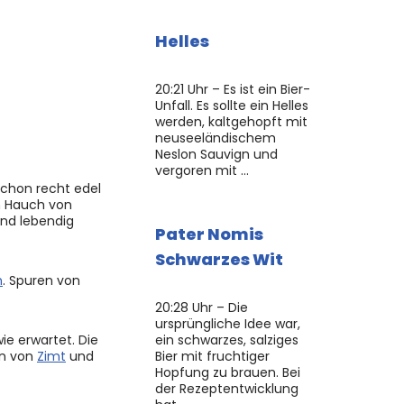
Helles
20:21 Uhr – Es ist ein Bier-
Unfall. Es sollte ein Helles
werden, kaltgehopft mit
neuseeländischem
Neslon Sauvign und
vergoren mit …
schon recht edel
em Hauch von
und lebendig
Pater Nomis
Schwarzes Wit
n
. Spuren von
20:28 Uhr – Die
ursprüngliche Idee war,
ie erwartet. Die
ein schwarzes, salziges
en von
Zimt
und
Bier mit fruchtiger
Hopfung zu brauen. Bei
der Rezeptentwicklung