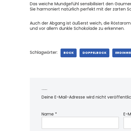
Das weiche Mundgefühl sensibilisiert den Gaumen
Sie harmoniert natürlich perfekt mit der zarten S
Auch der Abgang ist äußerst weich, die Röstaro
und vor allem dunkle Schokolade zu erkennen.
Schlagwörter:
BOCK
DOPPELBOCK
ERDINGE
Schreibe einen Kommentar
Deine E-Mail-Adresse wird nicht veröffentlic
Name
*
E-M