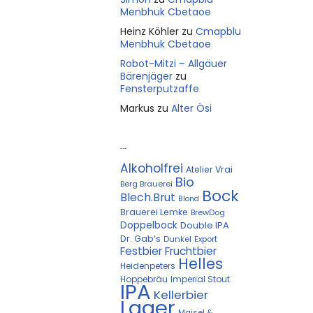
Menbhuk Cbetaoe
Heinz Köhler
zu
Cmapblu
Menbhuk Cbetaoe
Robot-Mitzi – Allgäuer
Bärenjäger
zu
Fensterputzaffe
Markus
zu
Alter Ösi
Kostprobe
Alkoholfrei
Atelier Vrai
Bio
Berg Brauerei
Bock
Blech.Brut
Blond
Brauerei Lemke
BrewDog
Doppelbock
Double IPA
Dr. Gab‘s
Dunkel
Export
Festbier
Fruchtbier
Helles
Heidenpeters
Hoppebräu
Imperial Stout
IPA
Kellerbier
Lager
Maisel &