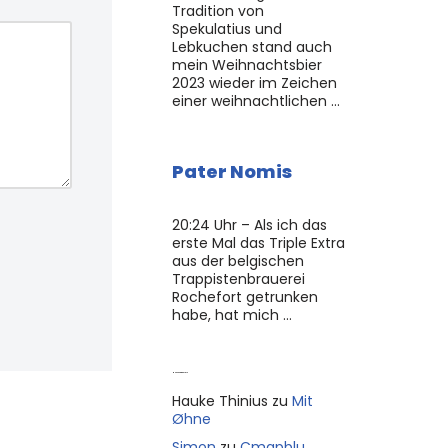
Tradition von
Spekulatius und
Lebkuchen stand auch
mein Weihnachtsbier
2023 wieder im Zeichen
einer weihnachtlichen …
Pater Nomis
20:24 Uhr – Als ich das
erste Mal das Triple Extra
aus der belgischen
Trappistenbrauerei
Rochefort getrunken
habe, hat mich …
Neue Kommentare
Hauke Thinius
zu
Mit
Øhne
Simon
zu
Cmapblu