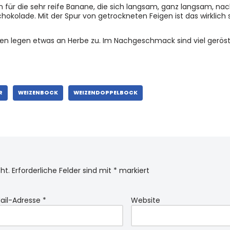
 für die sehr reife Banane, die sich langsam, ganz langsam, na
chokolade. Mit der Spur von getrockneten Feigen ist das wirklich 
men legen etwas an Herbe zu. Im Nachgeschmack sind viel gerös
R
WEIZENBOCK
WEIZENDOPPELBOCK
ht.
Erforderliche Felder sind mit
*
markiert
ail-Adresse
*
Website