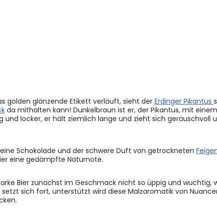
as golden glänzende Etikett verläuft, sieht der
Erdinger Pikantus
ck
da mithalten kann! Dunkelbraun ist er, der Pikantus, mit ein
und locker, er hält ziemlich lange und zieht sich geräuschvoll 
 feine Schokolade und der schwere Duft von getrockneten
Feige
ier eine gedämpfte Naturnote.
 starke Bier zunächst im Geschmack nicht so üppig und wuchtig, w
setzt sich fort, unterstützt wird diese Malzaromatik von Nuanc
ocken.