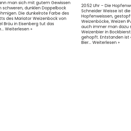
ann man sich mit gutem Gewissen
20:52 Uhr – Die Hopfenw
n schweren, dunklen Doppelbock
Schneider Weisse ist di
hmigen. Die dunkelrote Farbe des
Hopfenweissen, gestopf
etts des Mariator Weizenbock von
Weizenböcke, Weizen IP
el Bräu in Eisenberg tut das
auch immer man dazu sa
ge…
Weiterlesen »
Weizenbier in Bockbierst
gehopft. Entstanden ist
Bier…
Weiterlesen »