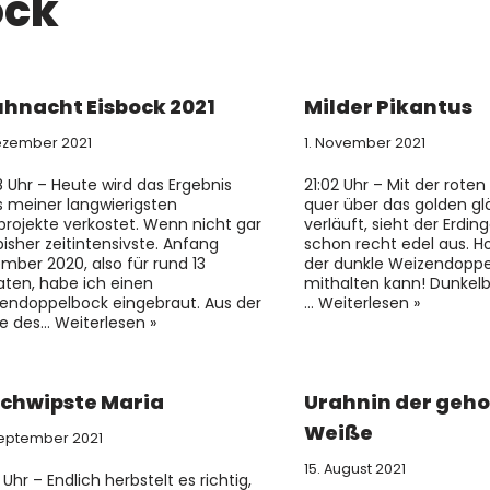
ock
hnacht Eisbock 2021
Milder Pikantus
Dezember 2021
1. November 2021
8 Uhr – Heute wird das Ergebnis
21:02 Uhr – Mit der roten
s meiner langwierigsten
quer über das golden gl
projekte verkostet. Wenn nicht gar
verläuft, sieht der Erdin
bisher zeitintensivste. Anfang
schon recht edel aus. Ho
mber 2020, also für rund 13
der dunkle Weizendopp
ten, habe ich einen
mithalten kann! Dunkelbr
endoppelbock eingebraut. Aus der
…
Weiterlesen »
te des…
Weiterlesen »
chwipste Maria
Urahnin der geh
Weiße
September 2021
15. August 2021
 Uhr – Endlich herbstelt es richtig,