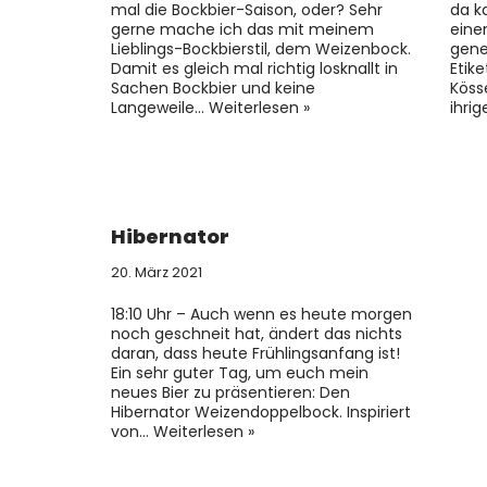
mal die Bockbier-Saison, oder? Sehr
da k
gerne mache ich das mit meinem
eine
Lieblings-Bockbierstil, dem Weizenbock.
gene
Damit es gleich mal richtig losknallt in
Etik
Sachen Bockbier und keine
Köss
Langeweile…
Weiterlesen »
ihri
Hibernator
20. März 2021
18:10 Uhr – Auch wenn es heute morgen
noch geschneit hat, ändert das nichts
daran, dass heute Frühlingsanfang ist!
Ein sehr guter Tag, um euch mein
neues Bier zu präsentieren: Den
Hibernator Weizendoppelbock. Inspiriert
von…
Weiterlesen »