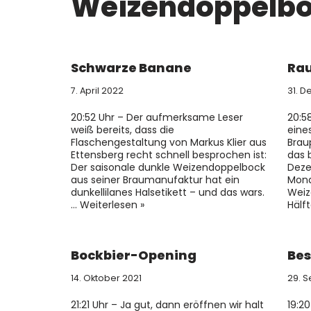
Weizendoppelb
Schwarze Banane
Rau
7. April 2022
31. 
20:52 Uhr – Der aufmerksame Leser
20:5
weiß bereits, dass die
eine
Flaschengestaltung von Markus Klier aus
Brau
Ettensberg recht schnell besprochen ist:
das 
Der saisonale dunkle Weizendoppelbock
Deze
aus seiner Braumanufaktur hat ein
Mona
dunkellilanes Halsetikett – und das wars.
Weiz
…
Weiterlesen »
Hälf
Bockbier-Opening
Bes
14. Oktober 2021
29. 
21:21 Uhr – Ja gut, dann eröffnen wir halt
19:20