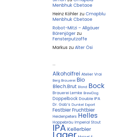
Menbhuk Cbetaoe
Heinz Köhler
zu
Cmapblu
Menbhuk Cbetaoe
Robot-Mitzi – Allgäuer
Bärenjäger
zu
Fensterputzaffe
Markus
zu
Alter Ösi
Kostprobe
Alkoholfrei
Atelier Vrai
Bio
Berg Brauerei
Bock
Blech.Brut
Blond
Brauerei Lemke
BrewDog
Doppelbock
Double IPA
Dr. Gab‘s
Dunkel
Export
Festbier
Fruchtbier
Helles
Heidenpeters
Hoppebräu
Imperial Stout
IPA
Kellerbier
Lager
Maisel &