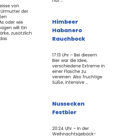
hat …
eisse von
e Urmutter der
ten
Himbeer
As oder wie
gen will: Ein
Habanero
ärke, zusätzlich
Rauchbock
 das
17:13 Uhr – Bei diesem
Bier war die Idee,
verschiedene Extreme in
einer Flasche zu
vereinen. Also fruchtige
Süße, intensive …
Nussecken
Festbier
20:24 Uhr – In der
Weihnachtsgebäck-