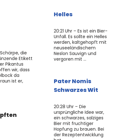
Helles
20:21 Uhr – Es ist ein Bier-
Unfall. Es sollte ein Helles
werden, kaltgehopft mit
neuseeländischem
 Schärpe, die
Neslon Sauvign und
änzende Etikett
vergoren mit …
ger Pikantus
ffen wir, dass
elbock da
Pater Nomis
aun ist er,
Schwarzes Wit
20:28 Uhr – Die
ursprüngliche Idee war,
opften
ein schwarzes, salziges
Bier mit fruchtiger
Hopfung zu brauen. Bei
der Rezeptentwicklung