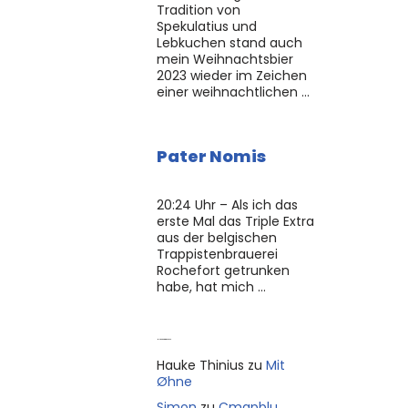
Tradition von
Spekulatius und
Lebkuchen stand auch
mein Weihnachtsbier
2023 wieder im Zeichen
einer weihnachtlichen …
Pater Nomis
20:24 Uhr – Als ich das
erste Mal das Triple Extra
aus der belgischen
Trappistenbrauerei
Rochefort getrunken
habe, hat mich …
Neue Kommentare
Hauke Thinius
zu
Mit
Øhne
Simon
zu
Cmapblu