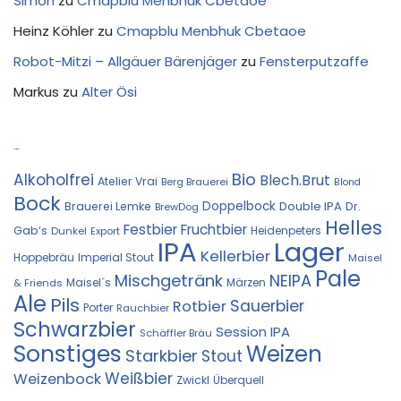
Simon
zu
Cmapblu Menbhuk Cbetaoe
Heinz Köhler
zu
Cmapblu Menbhuk Cbetaoe
Robot-Mitzi – Allgäuer Bärenjäger
zu
Fensterputzaffe
Markus
zu
Alter Ösi
Kostprobe
Bio
Alkoholfrei
Blech.Brut
Atelier Vrai
Berg Brauerei
Blond
Bock
Doppelbock
Double IPA
Brauerei Lemke
Dr.
BrewDog
Helles
Festbier
Fruchtbier
Gab‘s
Heidenpeters
Dunkel
Export
IPA
Lager
Kellerbier
Hoppebräu
Imperial Stout
Maisel
Pale
Mischgetränk
NEIPA
Maisel´s
Märzen
& Friends
Ale
Pils
Sauerbier
Rotbier
Porter
Rauchbier
Schwarzbier
Session IPA
Schäffler Bräu
Sonstiges
Weizen
Starkbier
Stout
Weißbier
Weizenbock
Zwickl
Überquell