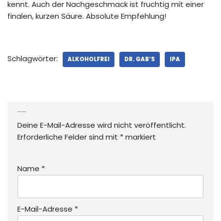
kennt. Auch der Nachgeschmack ist fruchtig mit einer
finalen, kurzen Säure. Absolute Empfehlung!
Schlagwörter:
ALKOHOLFREI
DR. GAB‘S
IPA
Schreibe einen Kommentar
Deine E-Mail-Adresse wird nicht veröffentlicht.
Erforderliche Felder sind mit
*
markiert
Name
*
E-Mail-Adresse
*