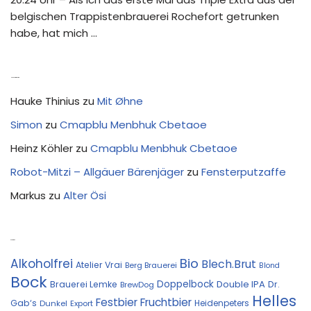
belgischen Trappistenbrauerei Rochefort getrunken
habe, hat mich …
Neue Kommentare
Hauke Thinius
zu
Mit Øhne
Simon
zu
Cmapblu Menbhuk Cbetaoe
Heinz Köhler
zu
Cmapblu Menbhuk Cbetaoe
Robot-Mitzi – Allgäuer Bärenjäger
zu
Fensterputzaffe
Markus
zu
Alter Ösi
Kostprobe
Bio
Alkoholfrei
Blech.Brut
Atelier Vrai
Berg Brauerei
Blond
Bock
Doppelbock
Double IPA
Brauerei Lemke
Dr.
BrewDog
Helles
Festbier
Fruchtbier
Gab‘s
Heidenpeters
Dunkel
Export