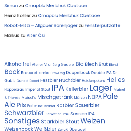
Simon
zu
Cmapblu Menbhuk Cbetaoe
Heinz Köhler
zu
Cmapblu Menbhuk Cbetaoe
Robot-Mitzi – Allgäuer Bärenjäger
zu
Fensterputzaffe
Markus
zu
Alter Ösi
Kostprobe
Bio
Alkoholfrei
Blech.Brut
Atelier Vrai
Berg Brauerei
Blond
Bock
Doppelbock
Double IPA
Brauerei Lemke
Dr.
BrewDog
Helles
Festbier
Fruchtbier
Gab‘s
Heidenpeters
Dunkel
Export
IPA
Lager
Kellerbier
Hoppebräu
Imperial Stout
Maisel
Pale
Mischgetränk
NEIPA
Maisel´s
Märzen
& Friends
Ale
Pils
Sauerbier
Rotbier
Porter
Rauchbier
Schwarzbier
Session IPA
Schäffler Bräu
Sonstiges
Weizen
Starkbier
Stout
Weißbier
Weizenbock
Zwickl
Überquell