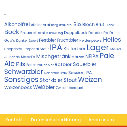
Kostprobe
Bio
Alkoholfrei
Blech.Brut
Atelier Vrai
Berg Brauerei
Blond
Bock
Doppelbock
Double IPA
Brauerei Lemke
Dr.
BrewDog
Helles
Festbier
Fruchtbier
Gab‘s
Heidenpeters
Dunkel
Export
IPA
Lager
Kellerbier
Hoppebräu
Imperial Stout
Maisel
Pale
Mischgetränk
NEIPA
Maisel´s
Märzen
& Friends
Ale
Pils
Sauerbier
Rotbier
Porter
Rauchbier
Schwarzbier
Session IPA
Schäffler Bräu
Sonstiges
Weizen
Starkbier
Stout
Weißbier
Weizenbock
Zwickl
Überquell
Kontakt
Datenschutzerklärung
Impressum