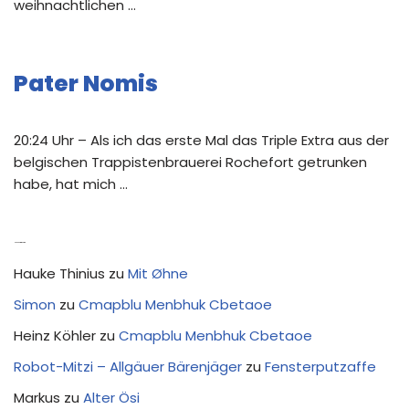
weihnachtlichen …
Pater Nomis
20:24 Uhr – Als ich das erste Mal das Triple Extra aus der
belgischen Trappistenbrauerei Rochefort getrunken
habe, hat mich …
Neue Kommentare
Hauke Thinius
zu
Mit Øhne
Simon
zu
Cmapblu Menbhuk Cbetaoe
Heinz Köhler
zu
Cmapblu Menbhuk Cbetaoe
Robot-Mitzi – Allgäuer Bärenjäger
zu
Fensterputzaffe
Markus
zu
Alter Ösi