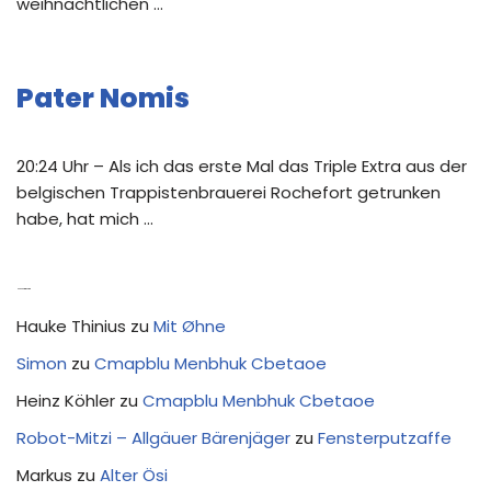
weihnachtlichen …
Pater Nomis
20:24 Uhr – Als ich das erste Mal das Triple Extra aus der
belgischen Trappistenbrauerei Rochefort getrunken
habe, hat mich …
Neue Kommentare
Hauke Thinius
zu
Mit Øhne
Simon
zu
Cmapblu Menbhuk Cbetaoe
Heinz Köhler
zu
Cmapblu Menbhuk Cbetaoe
Robot-Mitzi – Allgäuer Bärenjäger
zu
Fensterputzaffe
Markus
zu
Alter Ösi