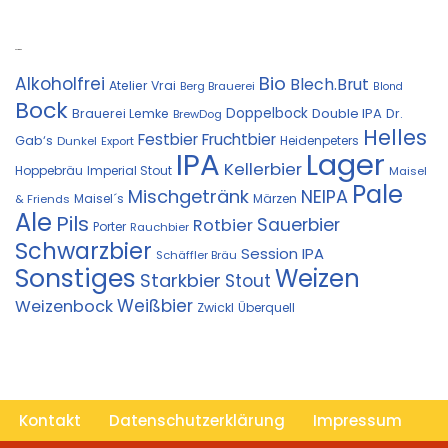
Kostprobe
Bio
Alkoholfrei
Blech.Brut
Atelier Vrai
Berg Brauerei
Blond
Bock
Doppelbock
Double IPA
Brauerei Lemke
Dr.
BrewDog
Helles
Festbier
Fruchtbier
Gab‘s
Heidenpeters
Dunkel
Export
IPA
Lager
Kellerbier
Hoppebräu
Imperial Stout
Maisel
Pale
Mischgetränk
NEIPA
Maisel´s
Märzen
& Friends
Ale
Pils
Sauerbier
Rotbier
Porter
Rauchbier
Schwarzbier
Session IPA
Schäffler Bräu
Sonstiges
Weizen
Starkbier
Stout
Weißbier
Weizenbock
Zwickl
Überquell
Kontakt
Datenschutzerklärung
Impressum