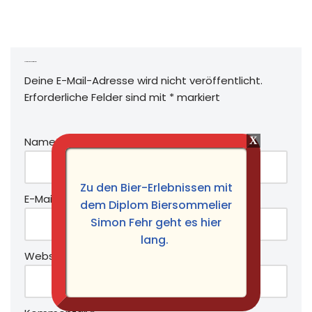
Schreibe einen Kommentar
Deine E-Mail-Adresse wird nicht veröffentlicht.
Erforderliche Felder sind mit
*
markiert
Name
*
Zu den Bier-Erlebnissen mit
E-Mail-Adresse
*
dem Diplom Biersommelier
Simon Fehr geht es hier
lang.
Website