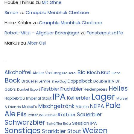
Hauke Thinius
zu
Mit Øhne
Simon
zu
Cmapblu Menbhuk Cbetaoe
Heinz Köhler
zu
Cmapblu Menbhuk Cbetaoe
Robot-Mitzi – Allgäuer Bärenjäger
zu
Fensterputzaffe
Markus
zu
Alter Ösi
Kostprobe
Bio
Alkoholfrei
Blech.Brut
Atelier Vrai
Berg Brauerei
Blond
Bock
Doppelbock
Double IPA
Brauerei Lemke
Dr.
BrewDog
Helles
Festbier
Fruchtbier
Gab‘s
Heidenpeters
Dunkel
Export
IPA
Lager
Kellerbier
Hoppebräu
Imperial Stout
Maisel
Pale
Mischgetränk
NEIPA
Maisel´s
Märzen
& Friends
Ale
Pils
Sauerbier
Rotbier
Porter
Rauchbier
Schwarzbier
Session IPA
Schäffler Bräu
Sonstiges
Weizen
Starkbier
Stout