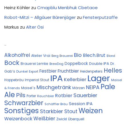
Heinz Köhler
zu
Cmapblu Menbhuk Cbetaoe
Robot-Mitzi – Allgäuer Bärenjäger
zu
Fensterputzaffe
Markus
zu
Alter Ösi
Kostprobe
Bio
Alkoholfrei
Blech.Brut
Atelier Vrai
Berg Brauerei
Blond
Bock
Doppelbock
Double IPA
Brauerei Lemke
Dr.
BrewDog
Helles
Festbier
Fruchtbier
Gab‘s
Heidenpeters
Dunkel
Export
IPA
Lager
Kellerbier
Hoppebräu
Imperial Stout
Maisel
Pale
Mischgetränk
NEIPA
Maisel´s
Märzen
& Friends
Ale
Pils
Sauerbier
Rotbier
Porter
Rauchbier
Schwarzbier
Session IPA
Schäffler Bräu
Sonstiges
Weizen
Starkbier
Stout
Weißbier
Weizenbock
Zwickl
Überquell