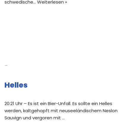
schwedische…
Weiterlesen »
Neue Beiträge
Helles
20:21 Uhr – Es ist ein Bier-Unfall. Es sollte ein Helles
werden, kaltgehopft mit neuseeländischem Neslon
Sauvign und vergoren mit …