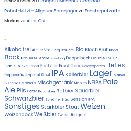
Heinz Köhler
zu
Cmapblu Menbhuk Cbetaoe
Robot-Mitzi – Allgäuer Bärenjäger
zu
Fensterputzaffe
Markus
zu
Alter Ösi
Kostprobe
Bio
Alkoholfrei
Blech.Brut
Atelier Vrai
Berg Brauerei
Blond
Bock
Doppelbock
Double IPA
Brauerei Lemke
Dr.
BrewDog
Helles
Festbier
Fruchtbier
Gab‘s
Heidenpeters
Dunkel
Export
IPA
Lager
Kellerbier
Hoppebräu
Imperial Stout
Maisel
Pale
Mischgetränk
NEIPA
Maisel´s
Märzen
& Friends
Ale
Pils
Sauerbier
Rotbier
Porter
Rauchbier
Schwarzbier
Session IPA
Schäffler Bräu
Sonstiges
Weizen
Starkbier
Stout
Weißbier
Weizenbock
Zwickl
Überquell