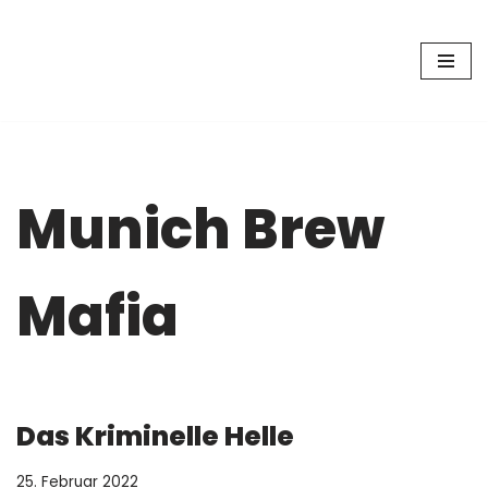
Zum
Zu den Bier-Erlebnissen mit
Inhalt
springen
dem Diplom Biersommelier
Simon Fehr geht es hier
lang.
Munich Brew
Mafia
Das Kriminelle Helle
25. Februar 2022