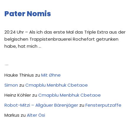
Pater Nomis
20:24 Uhr – Als ich das erste Mal das Triple Extra aus der
belgischen Trappistenbrauerei Rochefort getrunken
habe, hat mich …
Neue Kommentare
Hauke Thinius
zu
Mit Øhne
Simon
zu
Cmapblu Menbhuk Cbetaoe
Heinz Köhler
zu
Cmapblu Menbhuk Cbetaoe
Robot-Mitzi – Allgäuer Bärenjäger
zu
Fensterputzaffe
Markus
zu
Alter Ösi