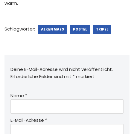
warm.
Schlagwörter:
ALKEN MAES
POSTEL
TRIPEL
Schreibe einen Kommentar
Deine E-Mail-Adresse wird nicht veröffentlicht.
Erforderliche Felder sind mit
*
markiert
Name
*
E-Mail-Adresse
*