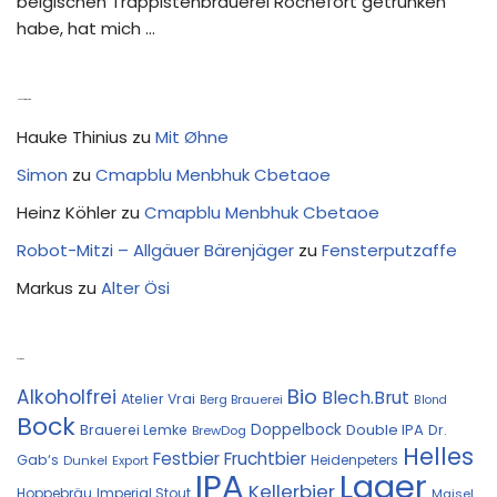
belgischen Trappistenbrauerei Rochefort getrunken
habe, hat mich …
Neue Kommentare
Hauke Thinius
zu
Mit Øhne
Simon
zu
Cmapblu Menbhuk Cbetaoe
Heinz Köhler
zu
Cmapblu Menbhuk Cbetaoe
Robot-Mitzi – Allgäuer Bärenjäger
zu
Fensterputzaffe
Markus
zu
Alter Ösi
Kostprobe
Bio
Alkoholfrei
Blech.Brut
Atelier Vrai
Berg Brauerei
Blond
Bock
Doppelbock
Double IPA
Brauerei Lemke
Dr.
BrewDog
Helles
Festbier
Fruchtbier
Gab‘s
Heidenpeters
Dunkel
Export
IPA
Lager
Kellerbier
Hoppebräu
Imperial Stout
Maisel