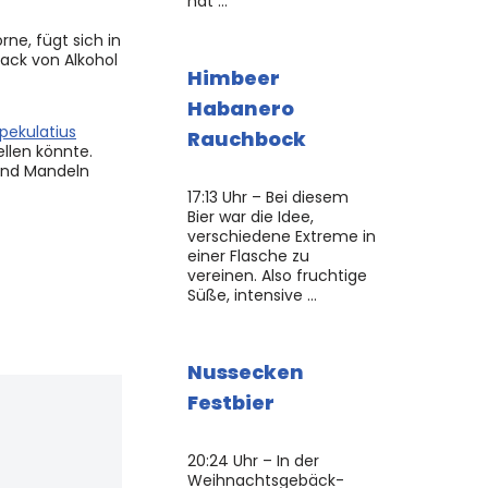
hat …
ne, fügt sich in
ack von Alkohol
Himbeer
Habanero
pekulatius
Rauchbock
llen könnte.
 und Mandeln
17:13 Uhr – Bei diesem
Bier war die Idee,
verschiedene Extreme in
einer Flasche zu
vereinen. Also fruchtige
Süße, intensive …
Nussecken
Festbier
20:24 Uhr – In der
Weihnachtsgebäck-