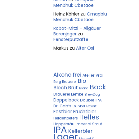
Menbhuk Cbetaoe
Heinz Köhler
zu
Cmapblu
Menbhuk Cbetaoe
Robot-Mitzi – Allgäuer
Bärenjäger
zu
Fensterputzaffe
Markus
zu
Alter Ösi
Kostprobe
Alkoholfrei
Atelier Vrai
Bio
Berg Brauerei
Bock
Blech.Brut
Blond
Brauerei Lemke
BrewDog
Doppelbock
Double IPA
Dr. Gab‘s
Dunkel
Export
Festbier
Fruchtbier
Helles
Heidenpeters
Hoppebräu
Imperial Stout
IPA
Kellerbier
Lager
Maisel &