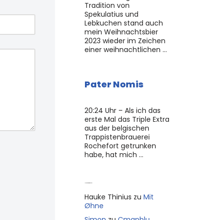
Tradition von
Spekulatius und
Lebkuchen stand auch
mein Weihnachtsbier
2023 wieder im Zeichen
einer weihnachtlichen …
Pater Nomis
20:24 Uhr – Als ich das
erste Mal das Triple Extra
aus der belgischen
Trappistenbrauerei
Rochefort getrunken
habe, hat mich …
Neue Kommentare
Hauke Thinius
zu
Mit
Øhne
Simon
zu
Cmapblu