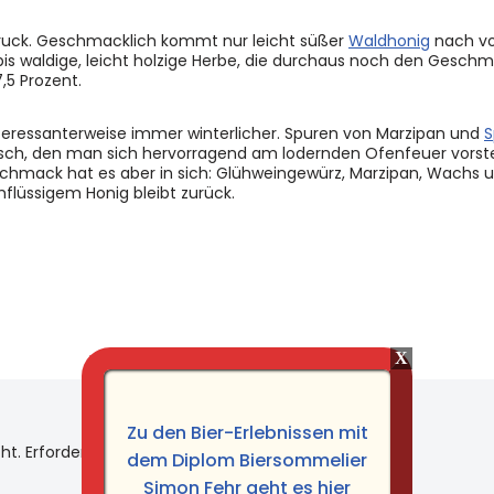
druck. Geschmacklich kommt nur leicht süßer
Waldhonig
nach vor
s waldige, leicht holzige Herbe, die durchaus noch den Geschm
,5 Prozent.
teressanterweise immer winterlicher. Spuren von Marzipan und
S
unsch, den man sich hervorragend am lodernden Ofenfeuer vorste
schmack hat es aber in sich: Glühweingewürz, Marzipan, Wachs
lüssigem Honig bleibt zurück.
Zu den Bier-Erlebnissen mit
ht.
Erforderliche Felder sind mit
*
markiert
dem Diplom Biersommelier
Simon Fehr geht es hier