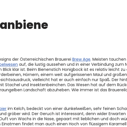
panbiene
designs der Österreichischen Brauerei
Brew
Age
. Meisten tauchen
belwesen
auf, die lustig aussehen und in einer Verbindung zum
lick klar ist. Beim Bienenstich Honigbock ist es relativ leicht z
rderbeinen, Hörnern, einem weit aufgerissenen Maul und große
chtsausdruck, vielleicht hat er auch einfach nur Spaß. Der hint
t, mit Stachel und Insektenbeinchen. Das Wesen hat auf dem Rüc
 braungelben Landschaft abzuheben. Wie immer ist das Brauereil
bier
im Kelch, bedeckt von einer dunkelweißen, sehr feinen Sch
nd gröber wird. Der Geruch ist interessant, denn wider Erwarten i
uft von Wachs in die Nase, gepaart mit lieblichen und doch w
en Einatmen findet man auch einen Hoch von flüssigem Karamell