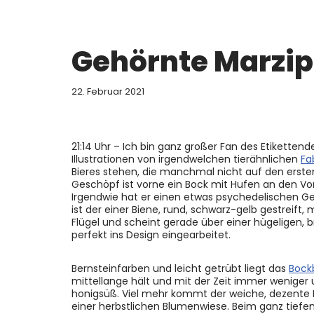
Gehörnte Marzi
22. Februar 2021
21:14 Uhr – Ich bin ganz großer Fan des Etiketten
Illustrationen von irgendwelchen tierähnlichen
Fa
Bieres stehen, die manchmal nicht auf den ersten B
Geschöpf ist vorne ein Bock mit Hufen an den Vo
Irgendwie hat er einen etwas psychedelischen Gesi
ist der einer Biene, rund, schwarz-gelb gestreif
Flügel und scheint gerade über einer hügeligen,
perfekt ins Design eingearbeitet.
Bernsteinfarben und leicht getrübt liegt das
Bock
mittellange hält und mit der Zeit immer weniger u
honigsüß. Viel mehr kommt der weiche, dezente D
einer herbstlichen Blumenwiese. Beim ganz tief