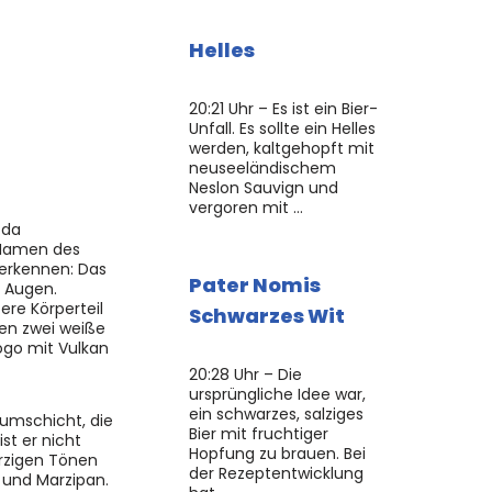
Helles
20:21 Uhr – Es ist ein Bier-
Unfall. Es sollte ein Helles
werden, kaltgehopft mit
neuseeländischem
Neslon Sauvign und
vergoren mit …
 da
 Namen des
u erkennen: Das
Pater Nomis
n Augen.
ere Körperteil
Schwarzes Wit
ken zwei weiße
ogo mit Vulkan
20:28 Uhr – Die
ursprüngliche Idee war,
ein schwarzes, salziges
aumschicht, die
Bier mit fruchtiger
st er nicht
Hopfung zu brauen. Bei
ürzigen Tönen
der Rezeptentwicklung
 und Marzipan.