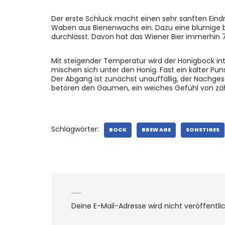
Der erste Schluck macht einen sehr sanften Ein
Waben aus Bienenwachs ein. Dazu eine blumige bi
durchlässt. Davon hat das Wiener Bier immerhin 7
Mit steigender Temperatur wird der Honigbock in
mischen sich unter den Honig. Fast ein kalter P
Der Abgang ist zunächst unauffällig, der Nachge
betören den Gaumen, ein weiches Gefühl von zähf
Schlagwörter:
BOCK
BREW AGE
SONSTIGES
Schreibe einen Kommentar
Deine E-Mail-Adresse wird nicht veröffentlic