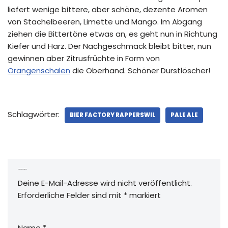
liefert wenige bittere, aber schöne, dezente Aromen
von Stachelbeeren, Limette und Mango. Im Abgang
ziehen die Bittertöne etwas an, es geht nun in Richtung
Kiefer und Harz. Der Nachgeschmack bleibt bitter, nun
gewinnen aber Zitrusfrüchte in Form von
Orangenschalen
die Oberhand. Schöner Durstlöscher!
Schlagwörter:
BIER FACTORY RAPPERSWIL
PALE ALE
Schreibe einen Kommentar
Deine E-Mail-Adresse wird nicht veröffentlicht.
Erforderliche Felder sind mit
*
markiert
Name
*