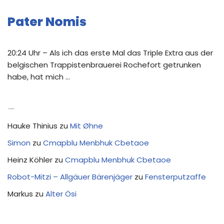
Pater Nomis
20:24 Uhr – Als ich das erste Mal das Triple Extra aus der
belgischen Trappistenbrauerei Rochefort getrunken
habe, hat mich …
Neue Kommentare
Hauke Thinius
zu
Mit Øhne
Simon
zu
Cmapblu Menbhuk Cbetaoe
Heinz Köhler
zu
Cmapblu Menbhuk Cbetaoe
Robot-Mitzi – Allgäuer Bärenjäger
zu
Fensterputzaffe
Markus
zu
Alter Ösi