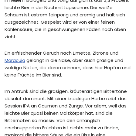
In hellem Goldgelb und völlig klar glänzt das 3,3 Prozent
leichte Bier in der Nachmittagssonne. Der weiße
Schaum ist extrem feinporig und cremig und hält sich
ausgezeichnet. Gespeist wird er von einer feinen
Kohlensäure, die in geschwungenen Fäden nach oben
zieht.
Ein erfrischender Geruch nach Limette, Zitrone und
Maracuja
gelangt in die Nase, aber auch grasige und
waldige Noten, die daran erinnern, dass hier Hopfen und
keine Früchte im Bier sind.
Im Antrunk sind die grasigen, kräuterartigen Bittertöne
absolut dominant. Mit einer knackigen Herbe reibt das
Session IPA an Gaumen und Zunge. Vor allem, weil das
leichte Bier quasi keinen Malzkörper hat, sind die
Bitternoten so massiv. Von den anfänglich
erschnupperten Früchten ist nichts mehr zu finden,
maximal die bittere Säure, die ein Biss in eine