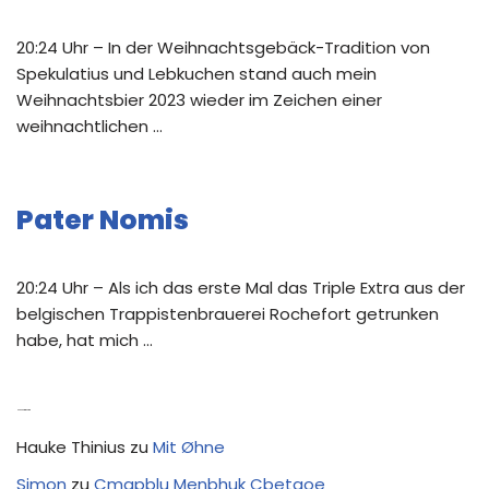
20:24 Uhr – In der Weihnachtsgebäck-Tradition von
Spekulatius und Lebkuchen stand auch mein
Weihnachtsbier 2023 wieder im Zeichen einer
weihnachtlichen …
Pater Nomis
20:24 Uhr – Als ich das erste Mal das Triple Extra aus der
belgischen Trappistenbrauerei Rochefort getrunken
habe, hat mich …
Neue Kommentare
Hauke Thinius
zu
Mit Øhne
Simon
zu
Cmapblu Menbhuk Cbetaoe