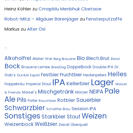
Heinz Köhler
zu
Cmapblu Menbhuk Cbetaoe
Robot-Mitzi – Allgäuer Bärenjäger
zu
Fensterputzaffe
Markus
zu
Alter Ösi
Kostprobe
Bio
Alkoholfrei
Blech.Brut
Atelier Vrai
Berg Brauerei
Blond
Bock
Doppelbock
Double IPA
Brauerei Lemke
Dr.
BrewDog
Helles
Festbier
Fruchtbier
Gab‘s
Heidenpeters
Dunkel
Export
IPA
Lager
Kellerbier
Hoppebräu
Imperial Stout
Maisel
Pale
Mischgetränk
NEIPA
Maisel´s
Märzen
& Friends
Ale
Pils
Sauerbier
Rotbier
Porter
Rauchbier
Schwarzbier
Session IPA
Schäffler Bräu
Sonstiges
Weizen
Starkbier
Stout
Weißbier
Weizenbock
Zwickl
Überquell