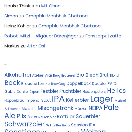
Hauke Thinius
zu
Mit Øhne
Simon
zu
Cmapblu Menbhuk Cbetaoe
Heinz Köhler
zu
Cmapblu Menbhuk Cbetaoe
Robot-Mitzi – Allgäuer Bärenjäger
zu
Fensterputzaffe
Markus
zu
Alter Ösi
Kostprobe
Bio
Alkoholfrei
Blech.Brut
Atelier Vrai
Berg Brauerei
Blond
Bock
Doppelbock
Double IPA
Brauerei Lemke
Dr.
BrewDog
Helles
Festbier
Fruchtbier
Gab‘s
Heidenpeters
Dunkel
Export
IPA
Lager
Kellerbier
Hoppebräu
Imperial Stout
Maisel
Pale
Mischgetränk
NEIPA
Maisel´s
Märzen
& Friends
Ale
Pils
Sauerbier
Rotbier
Porter
Rauchbier
Schwarzbier
Session IPA
Schäffler Bräu