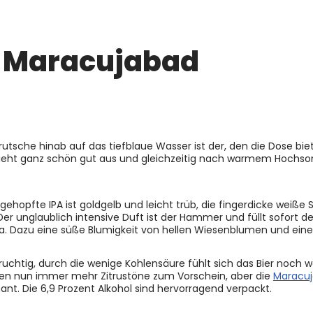
s Maracujabad
rutsche hinab auf das tiefblaue Wasser ist der, den die Dose bie
sieht ganz schön gut aus und gleichzeitig nach warmem Hochs
gehopfte IPA ist goldgelb und leicht trüb, die fingerdicke weiß
 Der unglaublich intensive Duft ist der Hammer und füllt sofort 
ja. Dazu eine süße Blumigkeit von hellen Wiesenblumen und eine 
ruchtig, durch die wenige Kohlensäure fühlt sich das Bier noch w
n nun immer mehr Zitrustöne zum Vorschein, aber die
Maracuj
t. Die 6,9 Prozent Alkohol sind hervorragend verpackt.