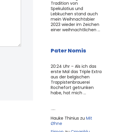
Tradition von
Spekulatius und
Lebkuchen stand auch
mein Weihnachtsbier
2023 wieder im Zeichen
einer weihnachtlichen …
Pater Nomis
20:24 Uhr – Als ich das
erste Mal das Triple Extra
aus der belgischen
Trappistenbrauerei
Rochefort getrunken
habe, hat mich …
Neue Kommentare
Hauke Thinius
zu
Mit
Øhne
Simon
zu
Cmapblu