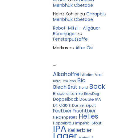
Menbhuk Cbetaoe
Heinz Köhler
zu
Cmapblu
Menbhuk Cbetaoe
Robot-Mitzi – Allgäuer
Bärenjäger
zu
Fensterputzaffe
Markus
zu
Alter Ösi
Kostprobe
Alkoholfrei
Atelier Vrai
Bio
Berg Brauerei
Bock
Blech.Brut
Blond
Brauerei Lemke
BrewDog
Doppelbock
Double IPA
Dr. Gab‘s
Dunkel
Export
Festbier
Fruchtbier
Helles
Heidenpeters
Hoppebräu
Imperial Stout
IPA
Kellerbier
Lager
Maisel &