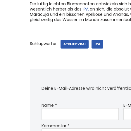
Die luftig leichten Blumennoten entwickeln sich h
wesentlich herber als das
IPA
an sich, die absolut
Maracuja und ein bisschen Aprikose und Ananas, 
gleichzeitig das Wasser im Munde zusammenläuf
Schlagwörter:
ATELIER VRAI
IPA
Schreibe einen Kommentar
Deine E-Mail-Adresse wird nicht veröffentlic
Name
*
E-M
Kommentar
*