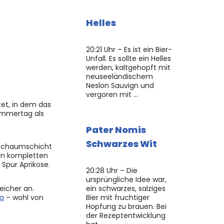
Helles
20:21 Uhr – Es ist ein Bier-
Unfall. Es sollte ein Helles
werden, kaltgehopft mit
neuseeländischem
Neslon Sauvign und
vergoren mit …
tet, in dem das
ommertag als
Pater Nomis
Schwarzes Wit
e Schaumschicht
den kompletten
Spur Aprikose.
20:28 Uhr – Die
ursprüngliche Idee war,
eicher an.
ein schwarzes, salziges
a
– wohl von
Bier mit fruchtiger
Hopfung zu brauen. Bei
der Rezeptentwicklung