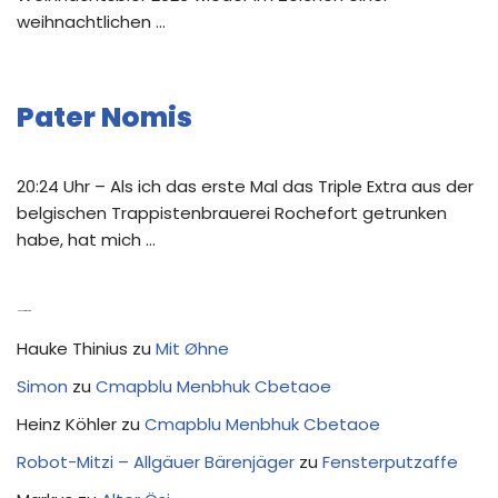
weihnachtlichen …
Pater Nomis
20:24 Uhr – Als ich das erste Mal das Triple Extra aus der
belgischen Trappistenbrauerei Rochefort getrunken
habe, hat mich …
Neue Kommentare
Hauke Thinius
zu
Mit Øhne
Simon
zu
Cmapblu Menbhuk Cbetaoe
Heinz Köhler
zu
Cmapblu Menbhuk Cbetaoe
Robot-Mitzi – Allgäuer Bärenjäger
zu
Fensterputzaffe