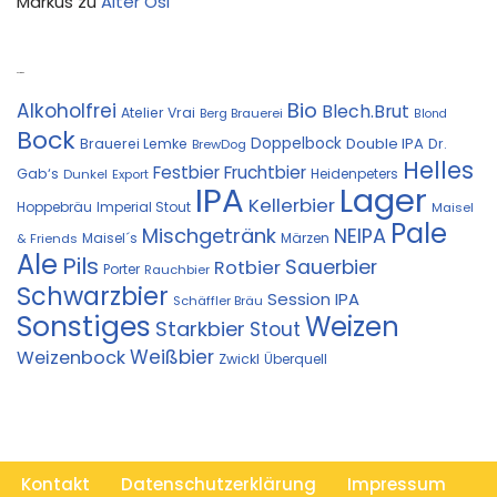
Markus
zu
Alter Ösi
Kostprobe
Bio
Alkoholfrei
Blech.Brut
Atelier Vrai
Berg Brauerei
Blond
Bock
Doppelbock
Double IPA
Brauerei Lemke
Dr.
BrewDog
Helles
Festbier
Fruchtbier
Gab‘s
Heidenpeters
Dunkel
Export
IPA
Lager
Kellerbier
Hoppebräu
Imperial Stout
Maisel
Pale
Mischgetränk
NEIPA
Maisel´s
Märzen
& Friends
Ale
Pils
Sauerbier
Rotbier
Porter
Rauchbier
Schwarzbier
Session IPA
Schäffler Bräu
Sonstiges
Weizen
Starkbier
Stout
Weißbier
Weizenbock
Zwickl
Überquell
Kontakt
Datenschutzerklärung
Impressum