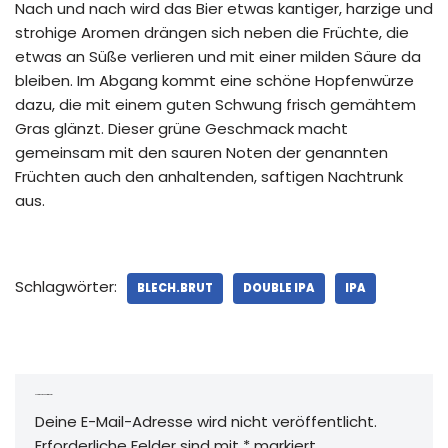
Nach und nach wird das Bier etwas kantiger, harzige und
strohige Aromen drängen sich neben die Früchte, die
etwas an Süße verlieren und mit einer milden Säure da
bleiben. Im Abgang kommt eine schöne Hopfenwürze
dazu, die mit einem guten Schwung frisch gemähtem
Gras glänzt. Dieser grüne Geschmack macht
gemeinsam mit den sauren Noten der genannten
Früchten auch den anhaltenden, saftigen Nachtrunk
aus.
Schlagwörter:
BLECH.BRUT
DOUBLE IPA
IPA
Schreibe einen Kommentar
Deine E-Mail-Adresse wird nicht veröffentlicht.
Erforderliche Felder sind mit
*
markiert